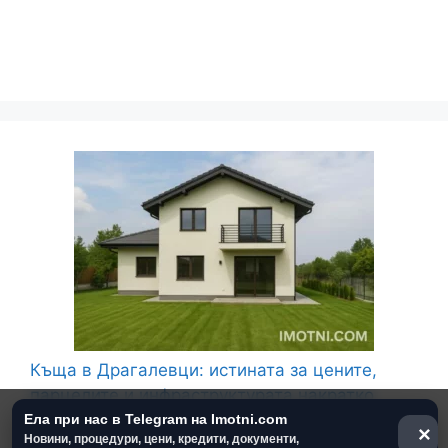
Къща в Драгалевци: истината за цените,
парцелите и инфраструктурата накратко
Ела при нас в Telegram на Imotni.com
декември 15, 2025
×
Новини, процедури, цени, кредити, документи,