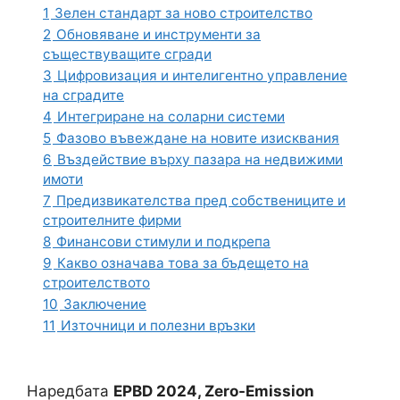
1
Зелен стандарт за ново строителство
2
Обновяване и инструменти за
съществуващите сгради
3
Цифровизация и интелигентно управление
на сградите
4
Интегриране на соларни системи
5
Фазово въвеждане на новите изисквания
6
Въздействие върху пазара на недвижими
имоти
7
Предизвикателства пред собствениците и
строителните фирми
8
Финансови стимули и подкрепа
9
Какво означава това за бъдещето на
строителството
10
Заключение
11
Източници и полезни връзки
Наредбата
EPBD 2024, Zero-Emission