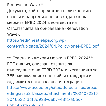
Renovation Wave**
Документ, който представя политическите
основи и напредъка по въвеждането на
мерките EPBD 2024 в контекста на
СTrратегията за обновяване (Renovation
Wave).
https://redi4heat.ehpa.org/wp-
content/uploads/2024/04/Policy-brief-EPBD.pdf
** График и ключови мерки в EPBD 2024**
PDF анализ, описващ етапите за
въвеждането на EPBD 2024, изискванията за
ZEB, минималните енергийни стандарти и
задължителната соларна интеграция.
https://www.aceee.org/sites/default/files/proce
edings/ssb24/assets/attachments/2024072216
3046532_ddf6d923-deb7-43fc-a0bd-
05bc453fa759.pdf