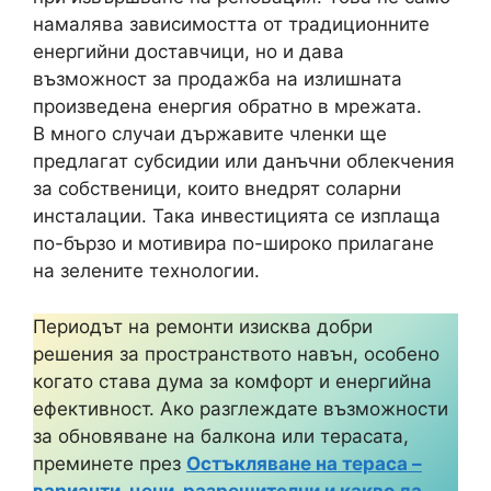
намалява зависимостта от традиционните
енергийни доставчици, но и дава
възможност за продажба на излишната
произведена енергия обратно в мрежата.
В много случаи държавите членки ще
предлагат субсидии или данъчни облекчения
за собственици, които внедрят соларни
инсталации. Така инвестицията се изплаща
по-бързо и мотивира по-широко прилагане
на зелените технологии.
Периодът на ремонти изисква добри
решения за пространството навън, особено
когато става дума за комфорт и енергийна
ефективност. Ако разглеждате възможности
за обновяване на балкона или терасата,
преминете през
Остъкляване на тераса –
варианти, цени, разрешителни и какво да