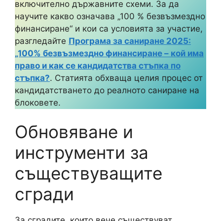
включително държавните схеми. За да
научите какво означава „100 % безвъзмездно
финансиране“ и кои са условията за участие,
разгледайте
Програма за саниране 2025:
„100% безвъзмездно финансиране – кой има
право и как се кандидатства стъпка по
стъпка?
. Статията обхваща целия процес от
кандидатстването до реалното саниране на
блоковете.
Обновяване и
инструменти за
съществуващите
сгради
За сградите, които вече съществуват,