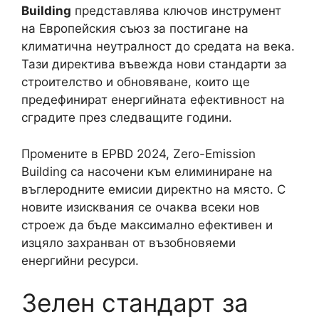
Building
представлява ключов инструмент
на Европейския съюз за постигане на
климатична неутралност до средата на века.
Тази директива въвежда нови стандарти за
строителство и обновяване, които ще
предефинират енергийната ефективност на
сградите през следващите години.
Промените в EPBD 2024, Zero-Emission
Building са насочени към елиминиране на
въглеродните емисии директно на място. С
новите изисквания се очаква всеки нов
строеж да бъде максимално ефективен и
изцяло захранван от възобновяеми
енергийни ресурси.
Зелен стандарт за