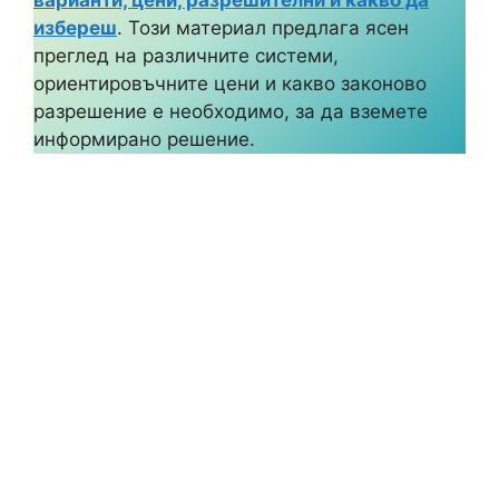
избереш
. Този материал предлага ясен
преглед на различните системи,
ориентировъчните цени и какво законово
разрешение е необходимо, за да вземете
информирано решение.