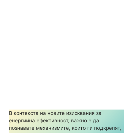
В контекста на новите изисквания за
енергийна ефективност, важно е да
познавате механизмите, които ги подкрепят,