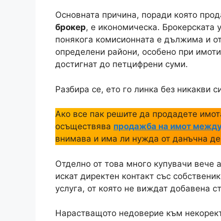
продавачите, така и от страна на купу
Да се избегне брокер е напълно възмо
задължително присъствие на посредни
това има много специфики, които трябв
стигне до отказ от нотариус, проблеми
измами.
Защо хората предп
имот без посредни
Основната причина, поради която прод
брокер
, е икономическа. Брокерската 
понякога комисионната е дължима и от
определени райони, особено при имоти
достигнат до петцифрени суми.