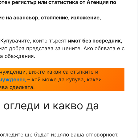
н акт, договор за дарение, завещание)
–
еник;
 регулация или земеделски земи;
ка
– издава се от общината по
ко имотът е придобит по наследство);