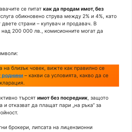
вачите.
жно. Законът в България не изисква
к при сделка с недвижим имот. Но въпреки
а да бъдат изпълнени правилно, за да не се
 при вписване, загуба на капаро или дори
очитат да продават
к
авачите се питат
как да продам имот, без
услуга обикновено струва между 2% и 4%, като
 двете страни – купувач и продавач. В
 над 200 000 лв., комисионните могат да