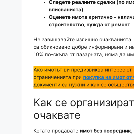
Титул за собственост (нотариале
доказателство, че вие сте собств
Скица от кадастъра
– за имоти в
Удостоверение за данъчна оцен
местонахождение;
Удостоверение за наследници
(а