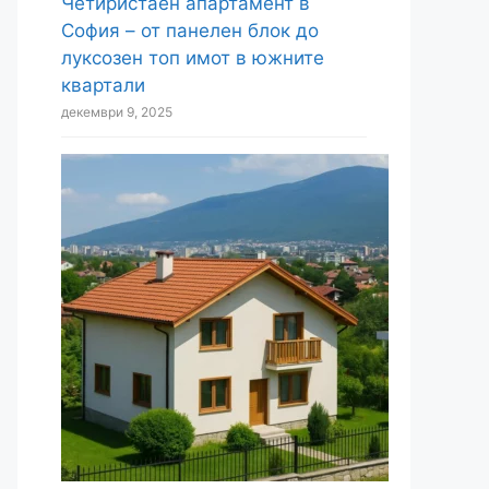
Къща в Драгалевци: истината за
цените, парцелите и
инфраструктурата накратко
декември 15, 2025