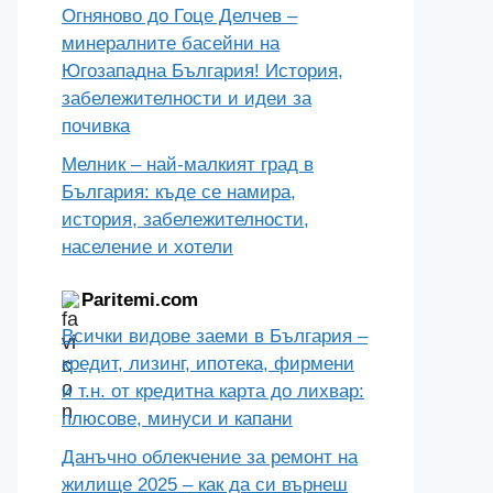
Къща в Орландовци – практичен
наръчник, за кого е кварталът,
стари къщи, ново строителство,
дворове, цени и компромиси
декември 13, 2025