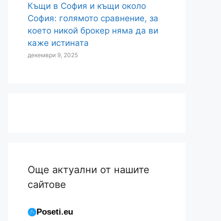
Къщи в Бояна: готов ли си за
реалността, преди да платиш
цената?
декември 15, 2025