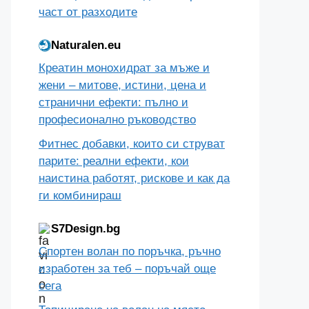
Четиристаен апартамент в
София – от панелен блок до
луксозен топ имот в южните
квартали
декември 9, 2025