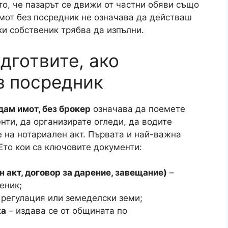
имволи:
а на близък човек, вижте как правилно се
 роднини
– какви са условията, какво да се
кларация.