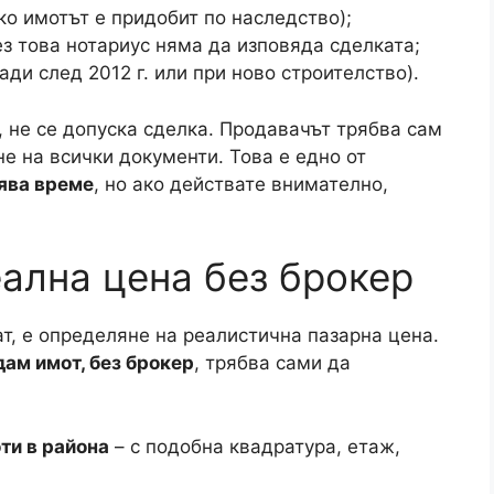
активно търсят
имот без посредник
, защото
 и отказват да плащат пари „на ръка“ за
тойност.
ни брокери, липсата на лицензионни
то, че пазарът се движи от частни обяви също
имот без посредник не означава да действаш
ки собственик трябва да изпълни.
дготвите, ако
з посредник
дам имот, без брокер
означава да поемете
нти, да организирате огледи, да водите
е на нотариален акт. Първата и най-важна
 Ето кои са ключовите документи: