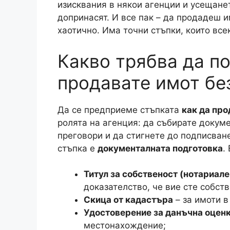
Разбира се, ето го линка без никакви с
Ако все пак решите да продадете имот
осъществява
продажба на имот между
внимава и има ли нужда от данъчна де