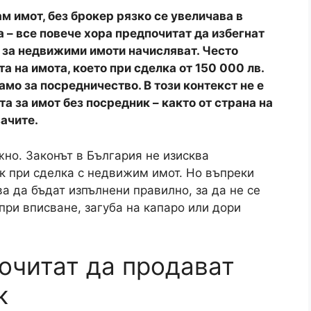
 материал
имот без посредник
вате имот без посредник
ер
очаквате
оговор, нотариус
а
м имот, без брокер рязко се увеличава в
 – все повече хора предпочитат да избегнат
 за недвижими имоти начисляват. Често
а на имота, което при сделка от 150 000 лв.
амо за посредничество. В този контекст не е
та за имот без посредник – както от страна на