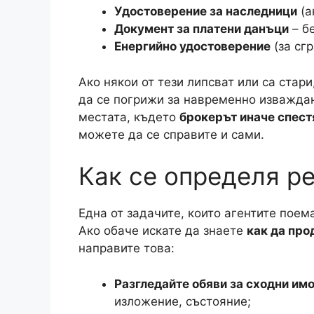
Отделно от това много купувачи вече 
искат директен контакт със собственика
услуга, от която не виждат добавена с
Нарастващото недоверие към некорект
изисквания в някои агенции и усещане
допринасят. И все пак – да продадеш 
хаотично. Има точни стъпки, които все
Какво трябва да по
продавате имот бе
Да се предприеме стъпката
как да про
ролята на агенция: да събирате докуме
преговори и да стигнете до подписван
стъпка е
документалната подготовка
.