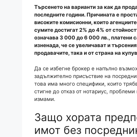
Акценти, които разглеждаме в този
1
Защо хората предпочитат да продават 
2
Какво трябва да подготвите, ако прода
3
Как се определя реална цена без брок
4
Как се организират огледи и какво да 
5
Преговорите: капаро, предварителен д
6
Какво да внимавате в деня на сделкат
7
Доверието се печели с прозрачност
8
Източници и полезни връзки
Търсенето на варианти за как да прода
последните години. Причината е проста
високите комисионни, които агенциите
сумите достигат 2% до 4% от стойностт
означава 3 000 до 6 000 лв., платени с
изненада, че се увеличават и търсения