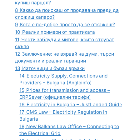
купиш парцел?
8
Какво да поискаш от продавача преди да
сложиш капаро?
9
Кога е по-добре просто да се откажеш?
10
Реални примери от практиката
11
Чести заблуди и митове, които струват
скъпо
12
Заключение: не вярвай на думи, търси
документи и реални гаранции
13
Източници и бързи връзки
14
Electricity Supply, Connections and
Providers – Bulgaria (Angloinfo)
15
Prices for transmission and access –
ERPSever (официални тарифи)
16
Electricity in Bulgaria – JustLanded Guide
17
CMS Law – Electricity Regulation in
Bulgaria
18
New Balkans Law Office – Connecting to
the Electrical Grid