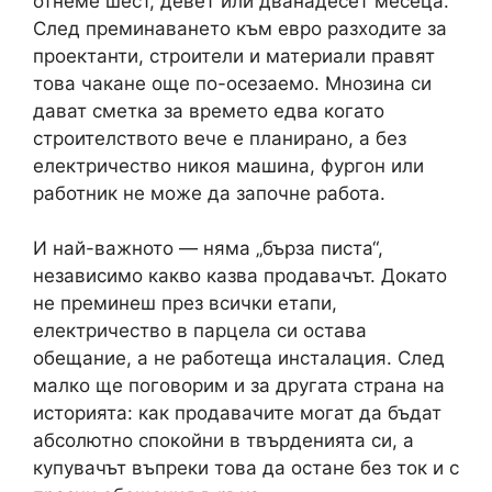
отнеме шест, девет или дванадесет месеца.
След преминаването към евро разходите за
проектанти, строители и материали правят
това чакане още по-осезаемо. Мнозина си
дават сметка за времето едва когато
строителството вече е планирано, а без
електричество никоя машина, фургон или
работник не може да започне работа.
И най-важното — няма „бърза писта“,
независимо какво казва продавачът. Докато
не преминеш през всички етапи,
електричество в парцела си остава
обещание, а не работеща инсталация. След
малко ще поговорим и за другата страна на
историята: как продавачите могат да бъдат
абсолютно спокойни в твърденията си, а
купувачът въпреки това да остане без ток и с