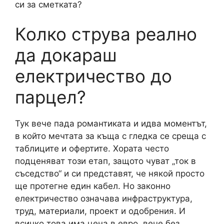
си за сметката?
Колко струва реално
да докараш
електричество до
парцел?
Тук вече пада романтиката и идва моментът,
в който мечтата за къща с гледка се среща с
таблиците и офертите. Хората често
подценяват този етап, защото чуват „ток в
съседство“ и си представят, че някой просто
ще протегне един кабел. Но законно
електричество означава инфраструктура,
труд, материали, проект и одобрения. И
всичко това има цена в евро, вече без