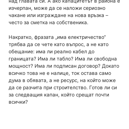
над главата си. А ако капацитетът в района е
изчерпан, може да се наложи сериозно
чакане или изграждане на нова връзка –
често за сметка на собственика.
Накратко, фразата „има електричество“
трябва да се чете като въпрос, а не като
обещание: има ли реално кабел до
границата? Има ли табло? Има ли свободна
мощност? Има ли подписан договор? Докато
всичко това не е налице, ток остава само
дума в обявата, а не ресурс, на който може
да се разчита при строителство. Готов ли си
за следващия капан, който срещат почти
всички?