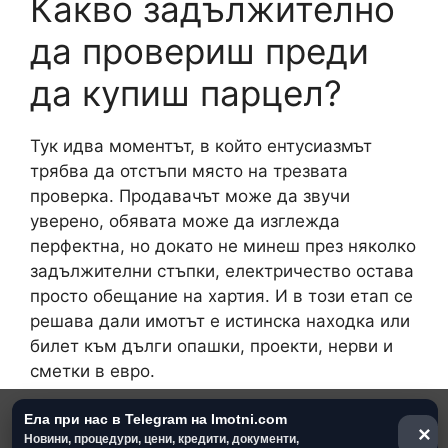
Какво задължително
да провериш преди
да купиш парцел?
Тук идва моментът, в който ентусиазмът
трябва да отстъпи място на трезвата
проверка. Продавачът може да звучи
уверено, обявата може да изглежда
перфектна, но докато не минеш през няколко
задължителни стъпки, електричество остава
просто обещание на хартия. И в този етап се
решава дали имотът е истинска находка или
билет към дълги опашки, проекти, нерви и
сметки в евро.
Ела при нас в Telegram на Imotni.com
Първото нещо, което трябва да имаш, е
×
Новини, процедури, цени, кредити, документи,
официално становище от