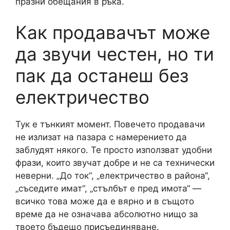
празни обещания в ръка.
Как продавачът може
да звучи честен, но ти
пак да останеш без
електричество
Тук е тънкият момент. Повечето продавачи
не излизат на пазара с намерението да
заблудят някого. Те просто използват удобни
фрази, които звучат добре и не са технически
неверни. „До ток“, „електричество в района“,
„съседите имат“, „стълбът е пред имота“ —
всичко това може да е вярно и в същото
време да не означава абсолютно нищо за
твоето бъдещо присъединяване.