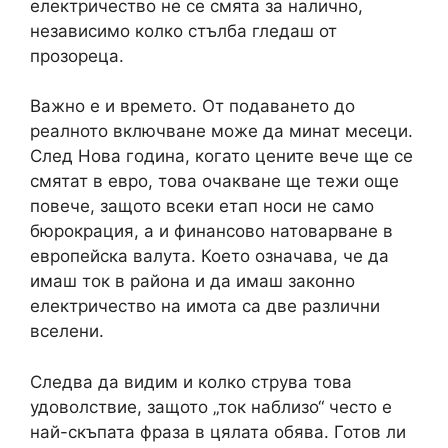
електричество не се смята за налично,
независимо колко стълба гледаш от
прозореца.
Важно е и времето. От подаването до
реалното включване може да минат месеци.
След Нова година, когато цените вече ще се
смятат в евро, това очакване ще тежи още
повече, защото всеки етап носи не само
бюрокрация, а и финансово натоварване в
европейска валута. Което означава, че да
имаш ток в района и да имаш законно
електричество на имота са две различни
вселени.
Следва да видим и колко струва това
удоволствие, защото „ток наблизо“ често е
най-скъпата фраза в цялата обява. Готов ли