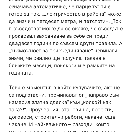
означава автоматично, че парцелът ти е
готов за ток. „Електричество в района“ може
да значи и петдесет метра, и петстотин. „Ток
в съседство“ може да се окаже, че съседът е
прокарвал захранване за себе си преди
двадесет години по съвсем други правила. А
„възможност за присъединяване“ невинаги
значи, че реално ще получиш такава в
близките месеци, понякога и в рамките на
годината.
Това е моментът, в който купувачите, ако не
са подготвени, преминават от „направо съм
намерил златна сделка“ към „колко?! как
така?!“. Проучвания, становища, проекти,
договори, строителни работи, чакане, още
чакане. И най-важното – разходи, които
могат да излязат от няколко хиляди до над