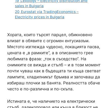
19
Lexology – Electricity distribution and
sales in Bulgaria
20
Eurostat via TradingEconomics –
Electricity prices in Bulgaria
Хората, които търсят парцел, обикновено
влизат в обявите с огромен ентусиазъм.
Мястото изглежда чудесно, локацията пасва,
цената е „в рамките“, а в описанието грее
любимата фраза: „ток в съседство“. На
снимките се вижда и стълб – и в този момент
почти чуваш как в бъдещата ти къща светват
лампите, хладилникът бръмва и започваш да
избираш плочки за банята. Реалността обаче
често е по-различна и по-скъпа.
Истината е, че наличието на електрически
стълб, далекопровод или къща в близост не