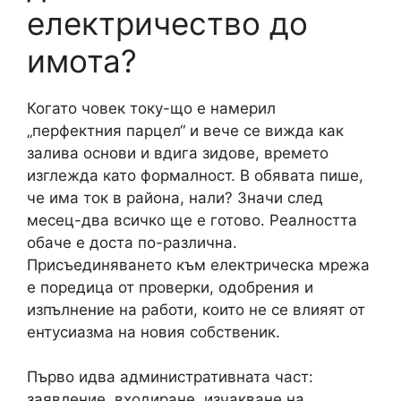
електричество до
имота?
Когато човек току-що е намерил
„перфектния парцел“ и вече се вижда как
залива основи и вдига зидове, времето
изглежда като формалност. В обявата пише,
че има ток в района, нали? Значи след
месец-два всичко ще е готово. Реалността
обаче е доста по-различна.
Присъединяването към електрическа мрежа
е поредица от проверки, одобрения и
изпълнение на работи, които не се влияят от
ентусиазма на новия собственик.
Първо идва административната част:
заявление, входиране, изчакване на