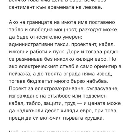
сантимент към времената на левове.
Ако на границата на имота има поставено
табло и свободна мощност, разходът може
да бъде относително умерен:
административни такси, проектант, кабел,
изкопни работи и пуск. Дори и тогава рядко
се разминава без няколко хиляди евро. Но
ако електрическият стълб е само ориентир в
пейзажа, а до твоята ограда няма извод,
тогава бюджетът много бързо набъбва.
Проект за електрозахранване, съгласуване,
изграждане на стълбове или подземен
кабел, табло, защити, труд — и цената може
да надхвърли десет хиляди евро, при това
преди да си включил първата крушка.