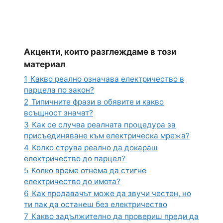
Акценти, които разглеждаме в този
материал
1
Какво реално означава електричество в
парцела по закон?
2
Типичните фрази в обявите и какво
всъщност значат?
3
Как се случва реалната процедура за
присъединяване към електрическа мрежа?
4
Колко струва реално да докараш
електричество до парцел?
5
Колко време отнема да стигне
електричество до имота?
6
Как продавачът може да звучи честен, но
ти пак да останеш без електричество
7
Какво задължително да провериш преди да