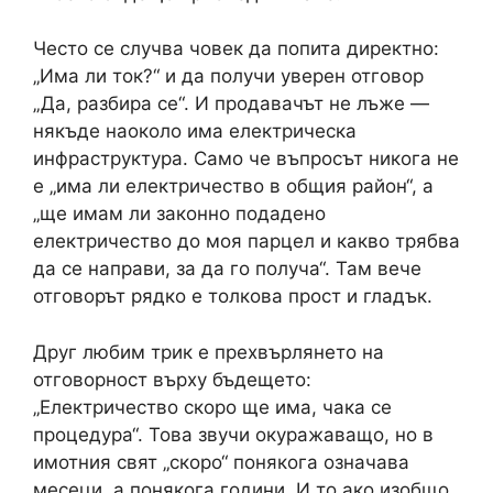
Често се случва човек да попита директно:
„Има ли ток?“ и да получи уверен отговор
„Да, разбира се“. И продавачът не лъже —
някъде наоколо има електрическа
инфраструктура. Само че въпросът никога не
е „има ли електричество в общия район“, а
„ще имам ли законно подадено
електричество до моя парцел и какво трябва
да се направи, за да го получа“. Там вече
отговорът рядко е толкова прост и гладък.
Друг любим трик е прехвърлянето на
отговорност върху бъдещето:
„Електричество скоро ще има, чака се
процедура“. Това звучи окуражаващо, но в
имотния свят „скоро“ понякога означава
месеци, а понякога години. И то ако изобщо