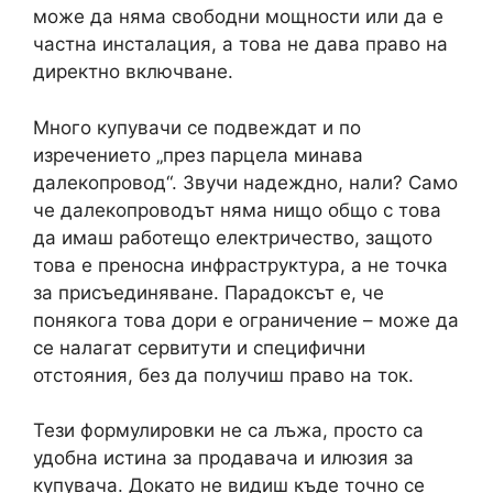
може да няма свободни мощности или да е
частна инсталация, а това не дава право на
директно включване.
Много купувачи се подвеждат и по
изречението „през парцела минава
далекопровод“. Звучи надеждно, нали? Само
че далекопроводът няма нищо общо с това
да имаш работещо електричество, защото
това е преносна инфраструктура, а не точка
за присъединяване. Парадоксът е, че
понякога това дори е ограничение – може да
се налагат сервитути и специфични
отстояния, без да получиш право на ток.
Тези формулировки не са лъжа, просто са
удобна истина за продавача и илюзия за
купувача. Докато не видиш къде точно се