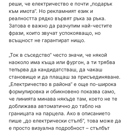
реши, че електричество е почти „подарък
към имота“. Но рекламният език и
реалността рядко вървят ръка за ръка.
Затова е важно да разчупим най-честите
фрази, които звучат успокояващо, но
всъщност не гарантират нищо.
„Ток в съседство“ често значи, че някой
наоколо има къща или фургон, а ти трябва
тепърва да кандидатстваш, да чакаш
становище и да плащаш за присъединяване.
„Електричество в района“ е още по-широка
формулировка и обикновено показва само,
че линията минава някъде там, което не те
доближава автоматично до табло на
границата на парцела. Ако в описанието
пише „до електрически стълб“, това може да
е просто визуална подробност – стълбът