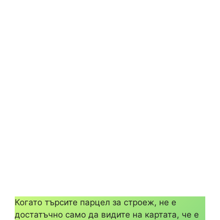
Когато търсите парцел за строеж, не е
достатъчно само да видите на картата, че е