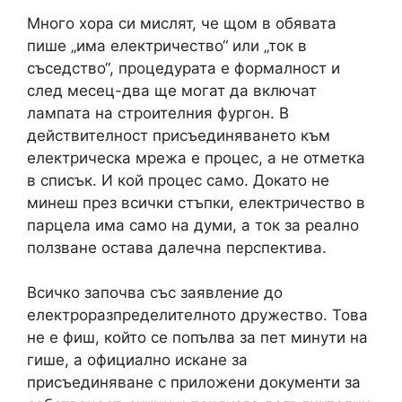
Много хора си мислят, че щом в обявата
пише „има електричество“ или „ток в
съседство“, процедурата е формалност и
след месец-два ще могат да включат
лампата на строителния фургон. В
действителност присъединяването към
електрическа мрежа е процес, а не отметка
в списък. И кой процес само. Докато не
минеш през всички стъпки, електричество в
парцела има само на думи, а ток за реално
ползване остава далечна перспектива.
Всичко започва със заявление до
електроразпределителното дружество. Това
не е фиш, който се попълва за пет минути на
гише, а официално искане за
присъединяване с приложени документи за