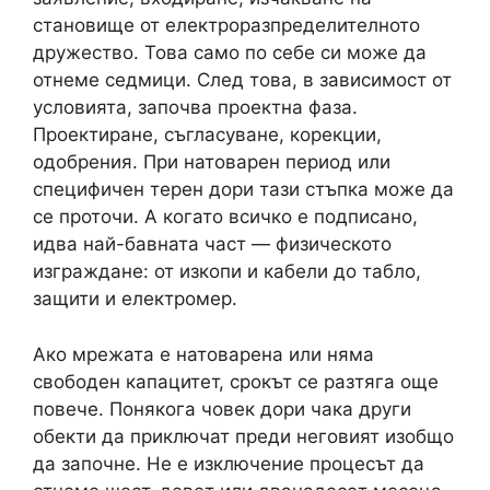
становище от електроразпределителното
дружество. Това само по себе си може да
отнеме седмици. След това, в зависимост от
условията, започва проектна фаза.
Проектиране, съгласуване, корекции,
одобрения. При натоварен период или
специфичен терен дори тази стъпка може да
се проточи. А когато всичко е подписано,
идва най-бавната част — физическото
изграждане: от изкопи и кабели до табло,
защити и електромер.
Ако мрежата е натоварена или няма
свободен капацитет, срокът се разтяга още
повече. Понякога човек дори чака други
обекти да приключат преди неговият изобщо
да започне. Не е изключение процесът да