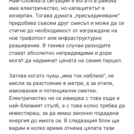
Най-сложната ситуация е когато в района
има електричество, но капацитетът е
изчерпан. Тогава думата „присъединяване“
придобива съвсем друг смисъл и може да се
стигне до необходимост от изграждане на
нов трафопост или инфраструктурно
разширение. В такива случаи разходите
стават абсолютно непредвидими и дори
могат да надминат цената на самия парцел.
Затова когато чуеш „има ток наблизо“, не
мисли за разстояние в метри, а за етапи,
изисквания и потенциални сметки.
Електричество не се измерва с това къде е
най-близкият стълб, а с това колко трябва да
инвестираш, за да имаш законно подадена
енергия до имота си. В следващия блок ще
видим и колко време отнема цялата тази