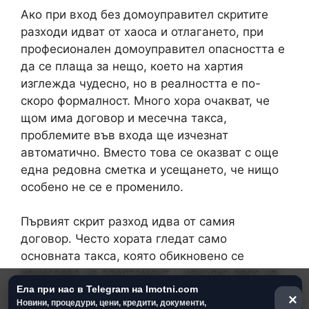
Ако при вход без домоуправител скритите
разходи идват от хаоса и отлагането, при
професионален домоуправител опасността е
да се плаща за нещо, което на хартия
изглежда чудесно, но в реалността е по-
скоро формалност. Много хора очакват, че
щом има договор и месечна такса,
проблемите във входа ще изчезнат
автоматично. Вместо това се оказват с още
една редовна сметка и усещането, че нищо
особено не се е променило.
Първият скрит разход идва от самия
договор. Често хората гледат само
основната такса, която обикновено се
изчислява на апартамент – няколко евро на
Ела при нас в Telegram на Imotni.com
месец, които звучат приемливо. В дребния
×
Новини, процедури, цени, кредити, документи,
шрифт обаче могат да се крият