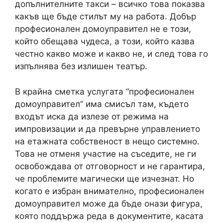
допълнителните такси – всичко това показва
какъв ще бъде стилът му на работа. Добър
професионален домоуправител не е този,
който обещава чудеса, а този, който казва
честно какво може и какво не, и след това го
изпълнява без излишен театър.
В крайна сметка услугата “професионален
домоуправител” има смисъл там, където
входът иска да излезе от режима на
импровизации и да превърне управлението
на етажната собственост в нещо системно.
Това не отменя участие на съседите, не ги
освобождава от отговорност и не гарантира,
че проблемите магически ще изчезнат. Но
когато е избран внимателно, професионален
домоуправител може да бъде онази фигура,
която поддържа реда в документите, касата