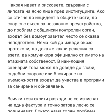
Накрая идват и рисковете, свързани с
липсата на ясно лице пред институциите. Ако
се стигне до инцидент в общите части, до
спор със съсед за незаконно преустройство,
до проблем с общински контролен орган,
входът без домоуправител често се оказва
неподготвен. Няма кой да извади бързо
протоколи, да докаже какви решения са
взети, да комуникира официално от името на
етажната собственост. В най-лошия
сценарий това може да доведе до глоби,
съдебни спорове или блокиране на
възможността входът да участва в програми
за саниране и обновяване.
Всички тези скрити разходи не се изписват
на една фактура и точно затова лесно се
подценяват. Докато няма голям проблем,