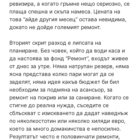
ревизира, а когато гръмне нещо сериозно, се
плаща спешна и скъпа намеса. Цената на
това “айде другия месец” остава невидима,
докато не дойде големият ремонт.
Вторият скрит разход е липсата на
планиране. Без човек, който да води каса и
да настоява за фонд “Ремонт”, входът живее
от днес за утре. Няма натрупан резерв, няма
ясна представа колко пари могат да се
заделят, няма идея какъв бюджет би бил
необходим за подмяна на асансьор, за
ремонт на покрив или за саниране. Когато се
стигне до реална нужда, съседите се
сблъскват с изискването да дадат наведнъж
по няколкостотин или няколко хиляди евро,
което за много домакинства е непосилно.
Резултатът често е половинчати ремонти,