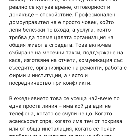
реално се купува време, отговорност и
донякъде – спокойствие. Професионален
домоуправител не е просто човек, който
лепи бележки по входа, а услуга, която
трябва да поеме цялата организация на
общия живот в сградата. Това включва
събиране на месечни такси, поддържане на
каса, изготвяне на отчети, комуникация със
съседите, организиране на ремонти, работа с
фирми и институции, а често и
посредничество при конфликти.
В ежедневието това се усеща най-вече по
една проста линия – има кой да вдигне
телефона, когато се счупи нещо. Когато
асансьорът спре, когато има теч от покрива
или от обща инсталация, когато се появи