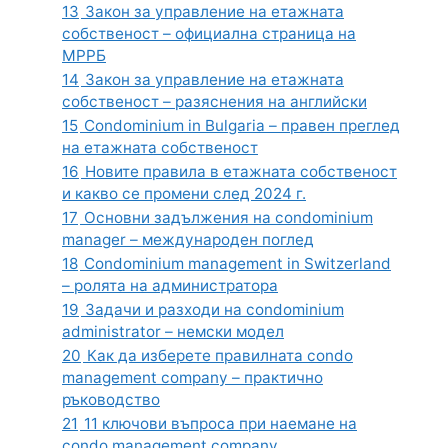
13
Закон за управление на етажната
собственост – официална страница на
МРРБ
14
Закон за управление на етажната
собственост – разяснения на английски
15
Condominium in Bulgaria – правен преглед
на етажната собственост
16
Новите правила в етажната собственост
и какво се промени след 2024 г.
17
Основни задължения на condominium
manager – международен поглед
18
Condominium management in Switzerland
– ролята на администратора
19
Задачи и разходи на condominium
administrator – немски модел
20
Как да изберете правилната condo
management company – практично
ръководство
21
11 ключови въпроса при наемане на
condo management company