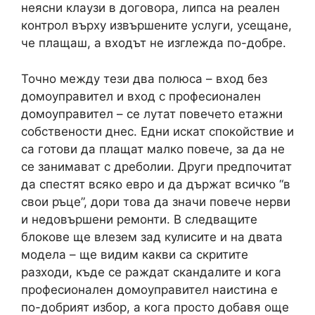
неясни клаузи в договора, липса на реален
контрол върху извършените услуги, усещане,
че плащаш, а входът не изглежда по-добре.
Точно между тези два полюса – вход без
домоуправител и вход с професионален
домоуправител – се лутат повечето етажни
собствености днес. Едни искат спокойствие и
са готови да плащат малко повече, за да не
се занимават с дреболии. Други предпочитат
да спестят всяко евро и да държат всичко “в
свои ръце”, дори това да значи повече нерви
и недовършени ремонти. В следващите
блокове ще влезем зад кулисите и на двата
модела – ще видим какви са скритите
разходи, къде се раждат скандалите и кога
професионален домоуправител наистина е
по-добрият избор, а кога просто добавя още