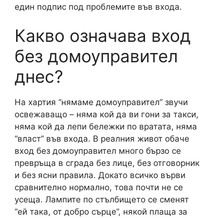
един подпис под проблемите във входа.
Какво означава вход
без домоуправител
днес?
На хартия “нямаме домоуправител” звучи
освежаващо – няма кой да ви гони за такси,
няма кой да лепи бележки по вратата, няма
“власт” във входа. В реалния живот обаче
вход без домоуправител много бързо се
превръща в сграда без лице, без отговорник
и без ясни правила. Докато всичко върви
сравнително нормално, това почти не се
усеща. Лампите по стълбището се сменят
“ей така, от добро сърце”, някой плаща за