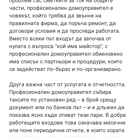
проблем със сметките за ток на общите
части, професионален домоуправител е
човекът, който трябва да звънне на
правилната фирма, да поръча ремонт, да
договори условия и да проследи работата.
Вместо всеки път входът да започва от
нулата с въпроса “кой има майстор”, с
професионален домоуправител обикновено
има списък с партньори и процедури, които
се задействат по-бързо и по-организирано.
Друга важна част от услугата е отчетността.
Професионален домоуправител събира
таксите по установен ред – в брой срещу
документ или по банков път – и е длъжен да
показва ясно къде отиват тези пари. В добре
работещите входове това означава месечни
или поне периодични отчети, в които хората