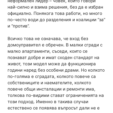
неформален лидер – човек, който говори
най-силно и взима решения, без да е избран
официално. Понякога това работи, но много
по-често води до разделения и коалиции “за”
и “против”.
Всичко това не означава, че вход без
домоуправител е обречен. В малки сгради с
малко апартаменти, съседи, които се
познават добре и имат сходен стандарт на
живот, този модел може да функционира
години наред без особени драми. Но колкото
по-голяма е сградата, колкото повече са
собствениците и наемателите, колкото
повече общи инсталации и ремонти има,
толкова по-видими стават ограниченията на
този подход. Именно в такива случаи
естествено се появява въпросът дали не е