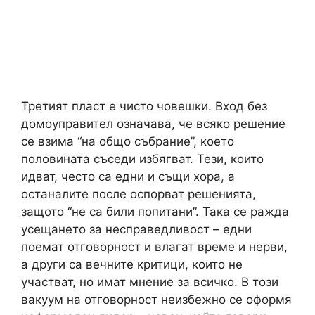
Третият пласт е чисто човешки. Вход без
домоуправител означава, че всяко решение
се взима “на общо събрание”, което
половината съседи избягват. Тези, които
идват, често са едни и същи хора, а
останалите после оспорват решенията,
защото “не са били попитани”. Така се ражда
усещането за несправедливост – едни
поемат отговорност и влагат време и нерви,
а други са вечните критици, които не
участват, но имат мнение за всичко. В този
вакуум на отговорност неизбежно се оформя