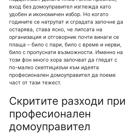
вход без домоуправител изглежда като
удобен и икономичен избор. Но когато
годините се натрупат и сградата започне да
остарява, става ясно, че липсата на
организация и отговорник почти винаги се
плаща – било с пари, било с време и нерви,
било с пропуснати възможности. Именно на
този фон много хора започват да гледат с
по-малко скептицизъм към идеята
професионален домоуправител да поеме
част от тази тежест.
Скритите разходи при
професионален
домоуправител