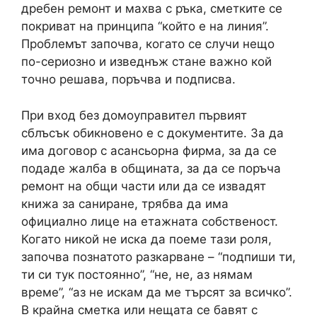
дребен ремонт и махва с ръка, сметките се
покриват на принципа “който е на линия”.
Проблемът започва, когато се случи нещо
по-сериозно и изведнъж стане важно кой
точно решава, поръчва и подписва.
При вход без домоуправител първият
сблъсък обикновено е с документите. За да
има договор с асансьорна фирма, за да се
подаде жалба в общината, за да се поръча
ремонт на общи части или да се извадят
книжа за саниране, трябва да има
официално лице на етажната собственост.
Когато никой не иска да поеме тази роля,
започва познатото разкарване – “подпиши ти,
ти си тук постоянно”, “не, не, аз нямам
време”, “аз не искам да ме търсят за всичко”.
В крайна сметка или нещата се бавят с