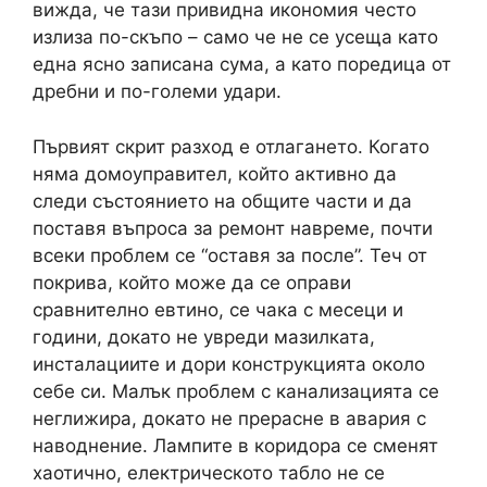
вижда, че тази привидна икономия често
излиза по-скъпо – само че не се усеща като
една ясно записана сума, а като поредица от
дребни и по-големи удари.
Първият скрит разход е отлагането. Когато
няма домоуправител, който активно да
следи състоянието на общите части и да
поставя въпроса за ремонт навреме, почти
всеки проблем се “оставя за после”. Теч от
покрива, който може да се оправи
сравнително евтино, се чака с месеци и
години, докато не увреди мазилката,
инсталациите и дори конструкцията около
себе си. Малък проблем с канализацията се
неглижира, докато не прерасне в авария с
наводнение. Лампите в коридора се сменят
хаотично, електрическото табло не се