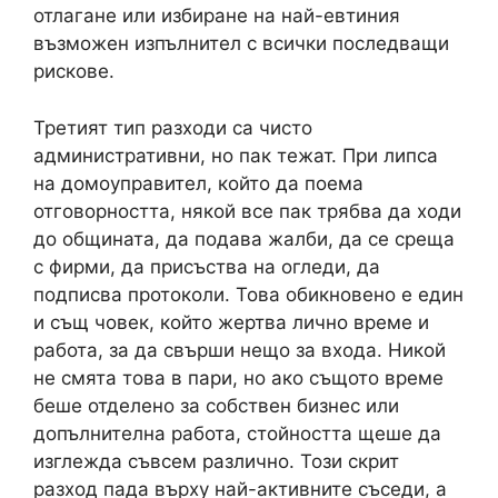
отлагане или избиране на най-евтиния
възможен изпълнител с всички последващи
рискове.
Третият тип разходи са чисто
административни, но пак тежат. При липса
на домоуправител, който да поема
отговорността, някой все пак трябва да ходи
до общината, да подава жалби, да се среща
с фирми, да присъства на огледи, да
подписва протоколи. Това обикновено е един
и същ човек, който жертва лично време и
работа, за да свърши нещо за входа. Никой
не смята това в пари, но ако същото време
беше отделено за собствен бизнес или
допълнителна работа, стойността щеше да
изглежда съвсем различно. Този скрит
разход пада върху най-активните съседи, а