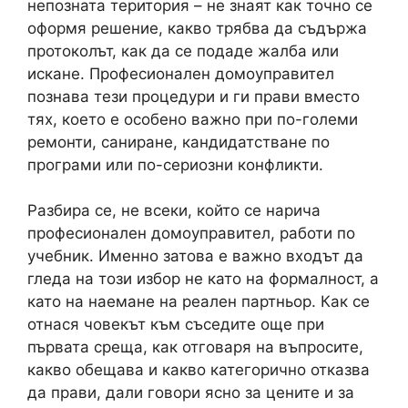
непозната територия – не знаят как точно се
оформя решение, какво трябва да съдържа
протоколът, как да се подаде жалба или
искане. Професионален домоуправител
познава тези процедури и ги прави вместо
тях, което е особено важно при по-големи
ремонти, саниране, кандидатстване по
програми или по-сериозни конфликти.
Разбира се, не всеки, който се нарича
професионален домоуправител, работи по
учебник. Именно затова е важно входът да
гледа на този избор не като на формалност, а
като на наемане на реален партньор. Как се
отнася човекът към съседите още при
първата среща, как отговаря на въпросите,
какво обещава и какво категорично отказва
да прави, дали говори ясно за цените и за