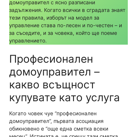
домоуправител с ясно разписани
задължения. Когато всички в сградата знаят
тези правила, изборът на модел за
управление става по-лесен и по-честен – и
за съседите, и за човека, който ще поеме
управлението.
Професионален
домоуправител –
какво всъщност
купувате като услуга
Когато човек чуе “професионален
домоуправител”, първата асоциация
обикновено е “още една сметка всеки
месец”. Истината е, че срещу тази сметка