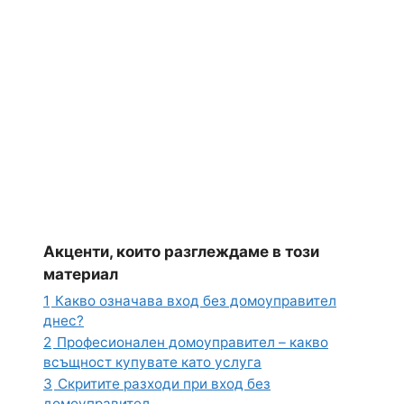
Акценти, които разглеждаме в този
материал
1
Какво означава вход без домоуправител
днес?
2
Професионален домоуправител – какво
всъщност купувате като услуга
3
Скритите разходи при вход без
домоуправител