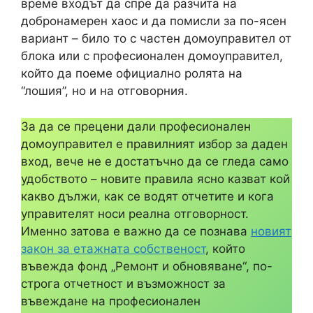
време входът да спре да разчита на
добронамерен хаос и да помисли за по-ясен
вариант – било то с частен домоуправител от
блока или с професионален домоуправител,
който да поеме официално ролята на
“лошия”, но и на отговорния.
За да се прецени дали професионален
домоуправител е правилният избор за даден
вход, вече не е достатъчно да се гледа само
удобството – новите правила ясно казват кой
какво дължи, как се водят отчетите и кога
управителят носи реална отговорност.
Именно затова е важно да се познава
новият
закон за етажната собственост
, който
въвежда фонд „Ремонт и обновяване“, по-
строга отчетност и възможност за
въвеждане на професионален