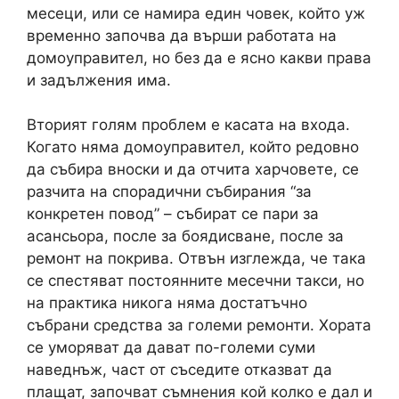
месеци, или се намира един човек, който уж
временно започва да върши работата на
домоуправител, но без да е ясно какви права
и задължения има.
Вторият голям проблем е касата на входа.
Когато няма домоуправител, който редовно
да събира вноски и да отчита харчовете, се
разчита на спорадични събирания “за
конкретен повод” – събират се пари за
асансьора, после за боядисване, после за
ремонт на покрива. Отвън изглежда, че така
се спестяват постоянните месечни такси, но
на практика никога няма достатъчно
събрани средства за големи ремонти. Хората
се уморяват да дават по-големи суми
наведнъж, част от съседите отказват да
плащат, започват съмнения кой колко е дал и