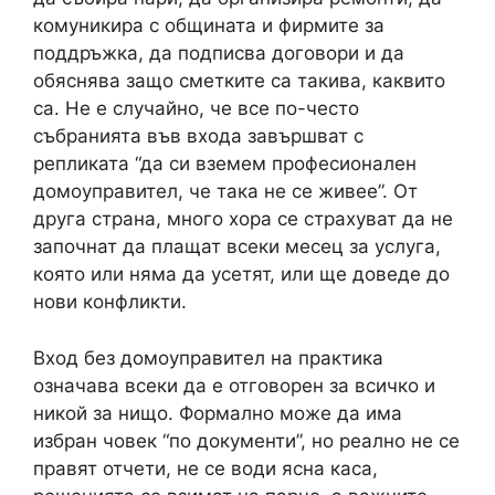
комуникира с общината и фирмите за
поддръжка, да подписва договори и да
обяснява защо сметките са такива, каквито
са. Не е случайно, че все по-често
събранията във входа завършват с
репликата “да си вземем професионален
домоуправител, че така не се живее”. От
друга страна, много хора се страхуват да не
започнат да плащат всеки месец за услуга,
която или няма да усетят, или ще доведе до
нови конфликти.
Вход без домоуправител на практика
означава всеки да е отговорен за всичко и
никой за нищо. Формално може да има
избран човек “по документи”, но реално не се
правят отчети, не се води ясна каса,