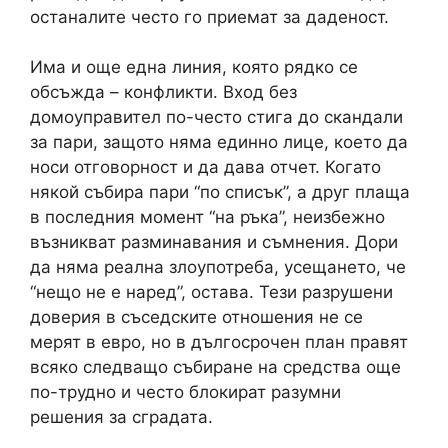
останалите често го приемат за даденост.
Има и още една линия, която рядко се
обсъжда – конфликти. Вход без
домоуправител по-често стига до скандали
за пари, защото няма единно лице, което да
носи отговорност и да дава отчет. Когато
някой събира пари “по списък”, а друг плаща
в последния момент “на ръка”, неизбежно
възникват разминавания и съмнения. Дори
да няма реална злоупотреба, усещането, че
“нещо не е наред”, остава. Тези разрушени
доверия в съседските отношения не се
мерят в евро, но в дългосрочен план правят
всяко следващо събиране на средства още
по-трудно и често блокират разумни
решения за сградата.