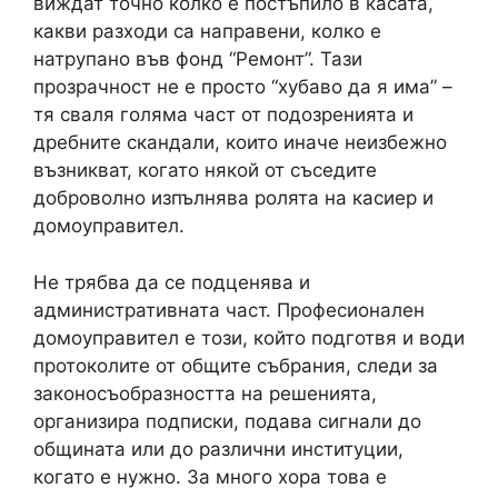
виждат точно колко е постъпило в касата,
какви разходи са направени, колко е
натрупано във фонд “Ремонт”. Тази
прозрачност не е просто “хубаво да я има” –
тя сваля голяма част от подозренията и
дребните скандали, които иначе неизбежно
възникват, когато някой от съседите
доброволно изпълнява ролята на касиер и
домоуправител.
Не трябва да се подценява и
административната част. Професионален
домоуправител е този, който подготвя и води
протоколите от общите събрания, следи за
законосъобразността на решенията,
организира подписки, подава сигнали до
общината или до различни институции,
когато е нужно. За много хора това е