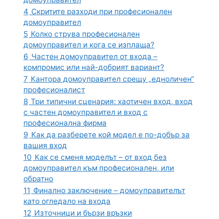
4
Скритите разходи при професионален
домоуправител
5
Колко струва професионален
домоуправител и кога се изплаща?
6
Частен домоуправител от входа –
компромис или най-добрият вариант?
7
Кантора домоуправител срещу „едноличен“
професионалист
8
Три типични сценария: хаотичен вход, вход
с частен домоуправител и вход с
професионална фирма
9
Как да разберете кой модел е по-добър за
вашия вход
10
Как се сменя моделът – от вход без
домоуправител към професионален, или
обратно
11
Финално заключение – домоуправителът
като огледало на входа
12
Източници и бързи връзки