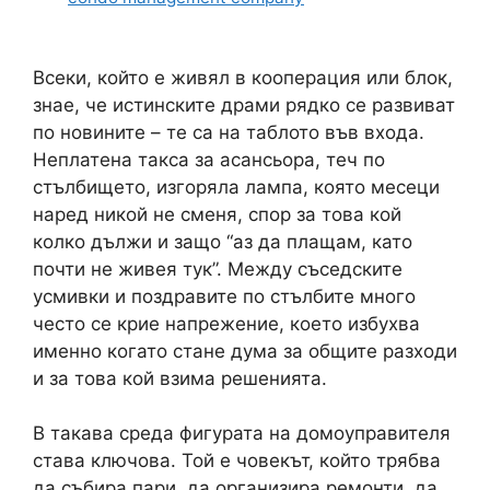
Всеки, който е живял в кооперация или блок,
знае, че истинските драми рядко се развиват
по новините – те са на таблото във входа.
Неплатена такса за асансьора, теч по
стълбището, изгоряла лампа, която месеци
наред никой не сменя, спор за това кой
колко дължи и защо “аз да плащам, като
почти не живея тук”. Между съседските
усмивки и поздравите по стълбите много
често се крие напрежение, което избухва
именно когато стане дума за общите разходи
и за това кой взима решенията.
В такава среда фигурата на домоуправителя
става ключова. Той е човекът, който трябва
да събира пари, да организира ремонти, да