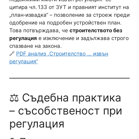
цитира чл. 133 от ЗУТ и правният институт на
„план‑извадка“ – позволение за строеж преди
одобрение на подробен устройствен план.
Това потвърждава, че
строителството без
регулация
е изключение и задължава строго
спазване на закона.
🔗
PDF анализ „Строителство … извън
регулация“
⚖️ Съдебна практика
– съсобственост при
регулация