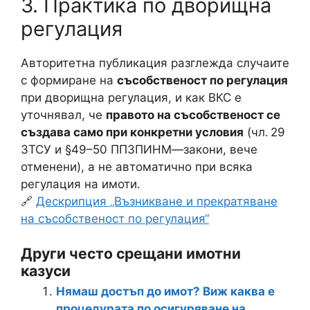
3. Практика по дворищна
регулация
Авторитетна публикация разглежда случаите
с формиране на
съсобственост по регулация
при дворищна регулация, и как ВКС е
уточнявал, че
правото на съсобственост се
създава само при конкретни условия
(чл. 29
ЗТСУ и §49–50 ППЗПИНМ—закони, вече
отменени), а не автоматично при всяка
регулация на имоти.
🔗
Дескрипция „Възникване и прекратяване
на съсобственост по регулация“
Други често срещани имотни
казуси
Нямаш достъп до имот? Виж каква е
процедурата по осигуряване на