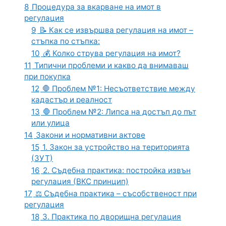
8
Процедура за вкарване на имот в
регулация
9
📝 Как се извършва регулация на имот –
стъпка по стъпка:
10
💰 Колко струва регулация на имот?
11
Типични проблеми и какво да внимаваш
при покупка
12
🛑 Проблем №1: Несъответствие между
кадастър и реалност
13
🛑 Проблем №2: Липса на достъп до път
или улица
14
Закони и нормативни актове
15
1. Закон за устройство на територията
(ЗУТ)
16
2. Съдебна практика: постройка извън
регулация (ВКС принцип)
17
⚖️ Съдебна практика – съсобственост при
регулация
18
3. Практика по дворищна регулация