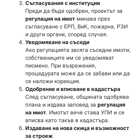
Съгласувания с институции
Преди да бъде одобрен, проектът за
регулация на имот
минава през
съгласуване с ЕРП, ВиК, пожарна, РЗИ
и други органи, според случая.
Уведомяване на съседи
Ако регулацията засяга съседни имоти,
собствениците им се уведомяват
писмено. При възражения,
процедурата може да се забави или да
се наложи корекция.
Одобрение и вписване в кадастъра
След съгласуване, общината одобрява
плана и издава заповед за
регулация
на имот
. Имотът вече става УПИ и се
вписва като такъв в кадастъра.
Издаване на нова скица и възможност
за строеж