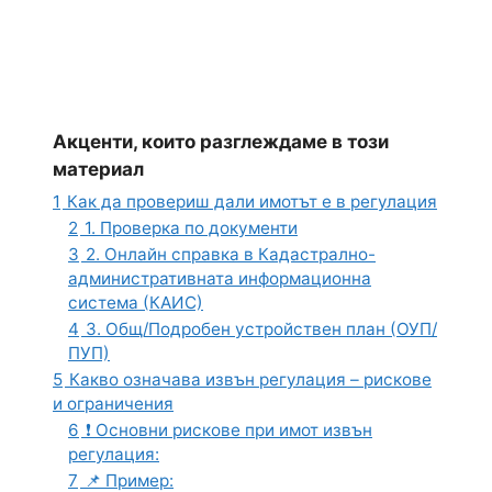
Акценти, които разглеждаме в този
материал
1
Как да провериш дали имотът е в регулация
2
1. Проверка по документи
3
2. Онлайн справка в Кадастрално-
административната информационна
система (КАИС)
4
3. Общ/Подробен устройствен план (ОУП/
ПУП)
5
Какво означава извън регулация – рискове
и ограничения
6
❗ Основни рискове при имот извън
регулация:
7
📌 Пример: