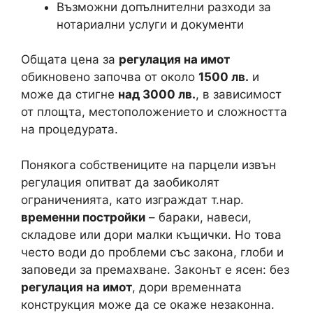
Възможни допълнителни разходи за
нотариални услуги и документи
Общата цена за
регулация на имот
обикновено започва от около
1500 лв.
и
може да стигне
над 3000 лв.
, в зависимост
от площта, местоположението и сложността
на процедурата.
Понякога собствениците на парцели извън
регулация опитват да заобиколят
ограниченията, като изграждат т.нар.
временни постройки
– бараки, навеси,
складове или дори малки къщички. Но това
често води до проблеми със закона, глоби и
заповеди за премахване. Законът е ясен: без
регулация на имот
, дори временната
конструкция може да се окаже незаконна.