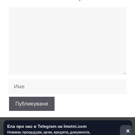
Коментар
Име
Имейл
Уебсайт
Ела при нас в Telegram на Imotni.com
×
Новини, процедури, цени, кредити, документи,