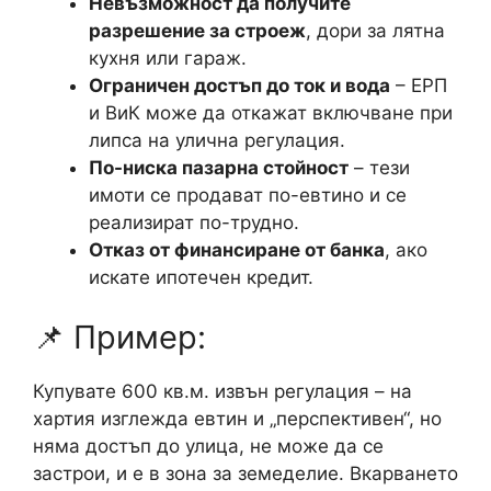
Невъзможност да получите
разрешение за строеж
, дори за лятна
кухня или гараж.
Ограничен достъп до ток и вода
– ЕРП
и ВиК може да откажат включване при
липса на улична регулация.
По-ниска пазарна стойност
– тези
имоти се продават по-евтино и се
реализират по-трудно.
Отказ от финансиране от банка
, ако
искате ипотечен кредит.
📌 Пример:
Купувате 600 кв.м. извън регулация – на
хартия изглежда евтин и „перспективен“, но
няма достъп до улица, не може да се
застрои, и е в зона за земеделие. Вкарването