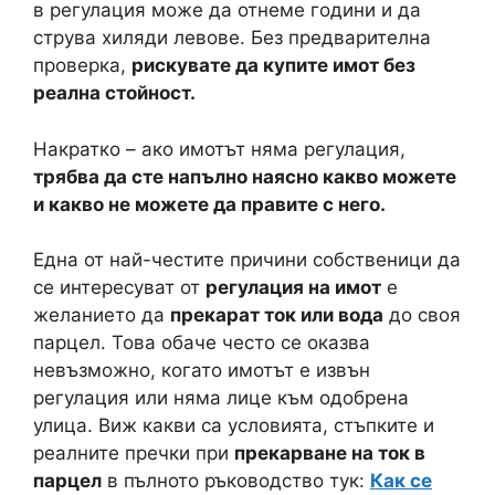
в регулация може да отнеме години и да
струва хиляди левове. Без предварителна
проверка,
рискувате да купите имот без
реална стойност.
Накратко – ако имотът няма регулация,
трябва да сте напълно наясно какво можете
и какво не можете да правите с него.
Една от най-честите причини собственици да
се интересуват от
регулация на имот
е
желанието да
прекарат ток или вода
до своя
парцел. Това обаче често се оказва
невъзможно, когато имотът е извън
регулация или няма лице към одобрена
улица. Виж какви са условията, стъпките и
реалните пречки при
прекарване на ток в
парцел
в пълното ръководство тук:
Как се