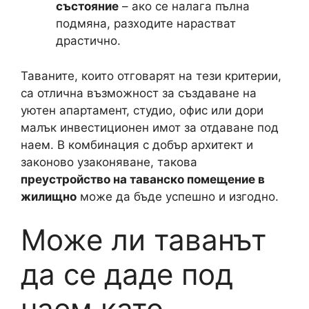
състояние
– ако се налага пълна
подмяна, разходите нарастват
драстично.
Таваните, които отговарят на тези критерии,
са отлична възможност за създаване на
уютен апартамент, студио, офис или дори
малък инвестиционен имот за отдаване под
наем. В комбинация с добър архитект и
законово узаконяване, такова
преустройство на таванско помещение в
жилищно
може да бъде успешно и изгодно.
Може ли таванът
да се даде под
наем като