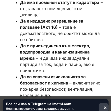
Да има променен статут в кадастъра
–
от „таванско помещение“ към
„жилище“.
Да е издадено разрешение за
ползване (Акт 16)
– това е
доказателството, че обектът може да
се обитава.
Да е присъединено към електро,
водопроводна и канализационна
мрежа
– и да има индивидуални
партиди за ток, вода и парно, ако е
приложимо.
Да са спазени изискванията за
безопасност и хигиена
– включително
пожарна безопасност, вентилация,
изолация и др.
Да е описано в договора реалното
Ела при нас в Telegram на Imotni.com
×
предназначение
– при отдаване под
Новини, процедури, цени, кредити, документи,