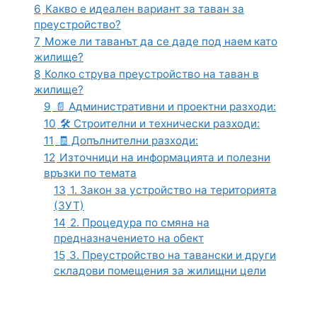
6
Какво е идеален вариант за таван за
преустройство?
7
Може ли таванът да се даде под наем като
жилище?
8
Колко струва преустройство на таван в
жилище?
9
📄 Административни и проектни разходи:
10
🛠️ Строителни и технически разходи:
11
🧾 Допълнителни разходи:
12
Източници на информацията и полезни
връзки по темата
13
1. Закон за устройство на територията
(ЗУТ)
14
2. Процедура по смяна на
предназначението на обект
15
3. Преустройство на тавански и други
складови помещения за жилищни цели