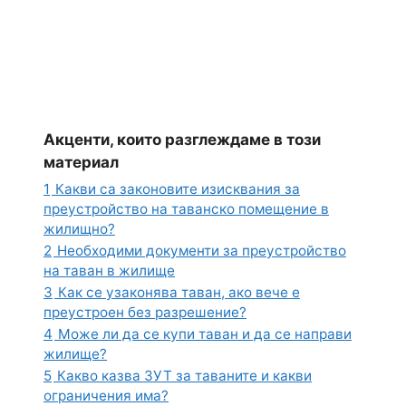
Акценти, които разглеждаме в този
материал
1
Какви са законовите изисквания за
преустройство на таванско помещение в
жилищно?
2
Необходими документи за преустройство
на таван в жилище
3
Как се узаконява таван, ако вече е
преустроен без разрешение?
4
Може ли да се купи таван и да се направи
жилище?
5
Какво казва ЗУТ за таваните и какви
ограничения има?