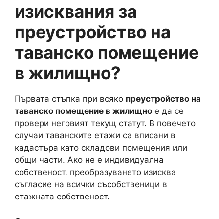
изисквания за
преустройство на
таванско помещение
в жилищно?
Първата стъпка при всяко
преустройство на
таванско помещение в жилищно
е да се
провери неговият текущ статут. В повечето
случаи таванските етажи са вписани в
кадастъра като складови помещения или
общи части. Ако не е индивидуална
собственост, преобразуването изисква
съгласие на всички съсобственици в
етажната собственост.