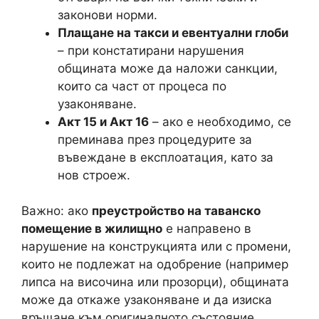
законови норми.
Плащане на такси и евентуални глоби
– при констатирани нарушения
общината може да наложи санкции,
които са част от процеса по
узаконяване.
Акт 15 и Акт 16
– ако е необходимо, се
преминава през процедурите за
въвеждане в експлоатация, като за
нов строеж.
Важно: ако
преустройство на таванско
помещение в жилищно
е направено в
нарушение на конструкцията или с промени,
които не подлежат на одобрение (например
липса на височина или прозорци), общината
може да откаже узаконяване и да изиска
връщане към оригиналното състояние.