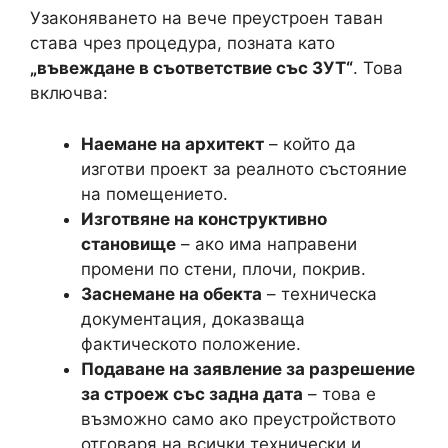
Узаконяването на вече преустроен таван
става чрез процедура, позната като
„въвеждане в съответствие със ЗУТ“
. Това
включва:
Наемане на архитект
– който да
изготви проект за реалното състояние
на помещението.
Изготвяне на конструктивно
становище
– ако има направени
промени по стени, плочи, покрив.
Заснемане на обекта
– техническа
документация, доказваща
фактическото положение.
Подаване на заявление за разрешение
за строеж със задна дата
– това е
възможно само ако преустройството
отговаря на всички технически и