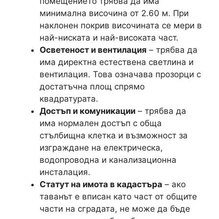
помещението трябва да има
минимална височина от 2.60 м. При
наклонен покрив височината се мери в
най-ниската и най-високата част.
Осветеност и вентилация
– трябва да
има директна естествена светлина и
вентилация. Това означава прозорци с
достатъчна площ спрямо
квадратурата.
Достъп и комуникации
– трябва да
има нормален достъп с обща
стълбищна клетка и възможност за
изграждане на електрическа,
водопроводна и канализационна
инсталация.
Статут на имота в кадастъра
– ако
таванът е вписан като част от общите
части на сградата, не може да бъде