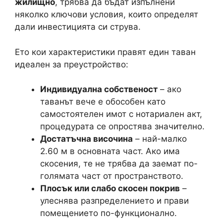
жилищно
, трябва да бъдат изпълнени
няколко ключови условия, които определят
дали инвестицията си струва.
Ето кои характеристики правят един таван
идеален за преустройство:
Индивидуална собственост
– ако
таванът вече е обособен като
самостоятелен имот с нотариален акт,
процедурата се опростява значително.
Достатъчна височина
– най-малко
2.60 м в основната част. Ако има
скосения, те не трябва да заемат по-
голямата част от пространството.
Плосък или слабо скосен покрив
–
улеснява разпределението и прави
помещението по-функционално.