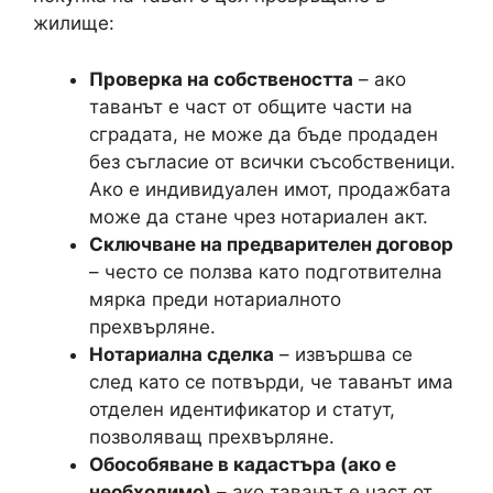
жилище:
Проверка на собствеността
– ако
таванът е част от общите части на
сградата, не може да бъде продаден
без съгласие от всички съсобственици.
Ако е индивидуален имот, продажбата
може да стане чрез нотариален акт.
Сключване на предварителен договор
– често се ползва като подготвителна
мярка преди нотариалното
прехвърляне.
Нотариална сделка
– извършва се
след като се потвърди, че таванът има
отделен идентификатор и статут,
позволяващ прехвърляне.
Обособяване в кадастъра (ако е
необходимо)
– ако таванът е част от