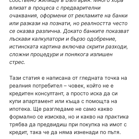
собствено жилище в България. Много хора
влизат в процеса с предварителни
очаквания, оформени от рекламите на банки
или разкази на познати, но реалността често
се оказва различна. Докато банките показват
лъскави калкулатори и бързо одобрение,
истинската картина включва скрити разходи,
сложни процедури и понякога излишен
стрес.
Тази статия е написана от гледната точка на
реалния потребител – човек, който не е
кредитен консултант, а просто иска да си
купи апартамент или къща с помощта на
ипотека. Ще разгледаме не само какво
формално се изисква, но и какво
на практика
трябва да предвидиш при покупка на имот с
кредит, така че да няма изненади по пътя.