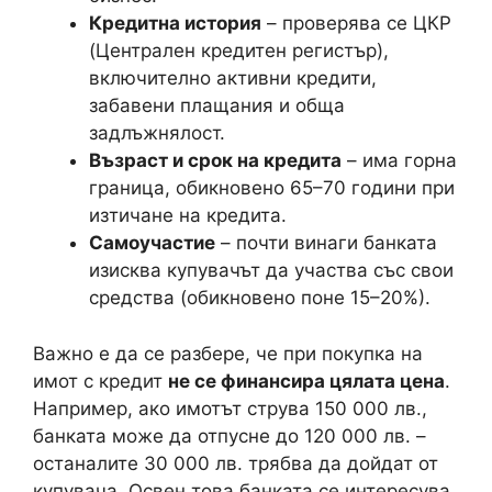
Кредитна история
– проверява се ЦКР
(Централен кредитен регистър),
включително активни кредити,
забавени плащания и обща
задлъжнялост.
Възраст и срок на кредита
– има горна
граница, обикновено 65–70 години при
изтичане на кредита.
Самоучастие
– почти винаги банката
изисква купувачът да участва със свои
средства (обикновено поне 15–20%).
Важно е да се разбере, че при покупка на
имот с кредит
не се финансира цялата цена
.
Например, ако имотът струва 150 000 лв.,
банката може да отпусне до 120 000 лв. –
останалите 30 000 лв. трябва да дойдат от
купувача. Освен това банката се интересува