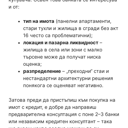
и от:
тип на имота
(панелни апартаменти,
стари тухли и жилища в сгради без акт
16 често са проблематични);
локация и пазарна ликвидност
–
жилища в села или зони с малко
търсене може да получат ниска
оценка;
разпределение
– „преходни“ стаи и
нестандартни архитектурни решения
понякога се оценяват негативно.
Затова преди да пристъпиш към покупка на
имот с кредит, е добре да направиш
предварителна консултация с поне 2–3 банки
или независим кредитен консултант – така