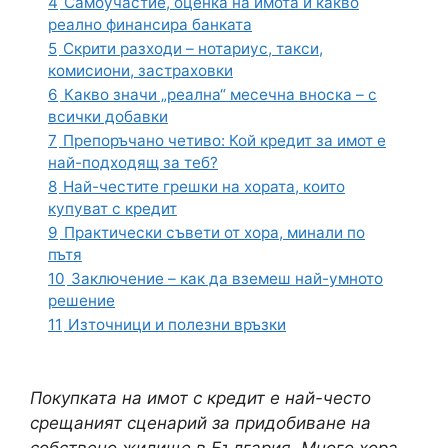
4
Самоучастие, оценка на имота и какво
реално финансира банката
5
Скрити разходи – нотариус, такси,
комисиони, застраховки
6
Какво значи „реална“ месечна вноска – с
всички добавки
7
Препоръчано четиво: Кой кредит за имот е
най-подходящ за теб?
8
Най-честите грешки на хората, които
купуват с кредит
9
Практически съвети от хора, минали по
пътя
10
Заключение – как да вземеш най-умното
решение
11
Източници и полезни връзки
Покупката на имот с кредит е най-често
срещаният сценарий за придобиване на