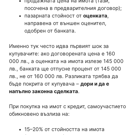
продажната цена на имота (тази,
посочена в предварителния договор);
пазарната стойност от
оценката
,
направена от външен оценител,
одобрен от банката.
Именно тук често идва първият шок за
купувачите: ако договорената цена е 160
000 лв., а оценката на имота излезе 145 000
лв., банката ще отпусне процент от 145 000
лв., не от 160 000 лв. Разликата трябва да
бъде покрита от купувача –
дори и да е
напълно законна сделката
.
При покупка на имот с кредит, самоучастието
обикновено възлиза на:
15–20% от стойността на имота