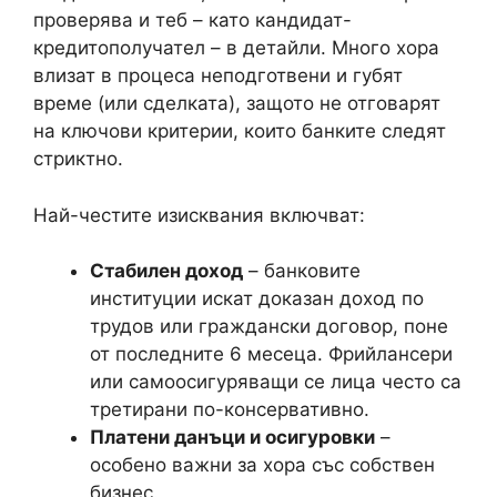
проверява и теб – като кандидат-
кредитополучател – в детайли. Много хора
влизат в процеса неподготвени и губят
време (или сделката), защото не отговарят
на ключови критерии, които банките следят
стриктно.
Най-честите изисквания включват:
Стабилен доход
– банковите
институции искат доказан доход по
трудов или граждански договор, поне
от последните 6 месеца. Фрийлансери
или самоосигуряващи се лица често са
третирани по-консервативно.
Платени данъци и осигуровки
–
особено важни за хора със собствен
бизнес.