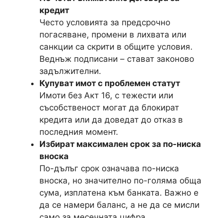
кредит
Често условията за предсрочно
погасяване, промени в лихвата или
санкции са скрити в общите условия.
Веднъж подписани – стават законово
задължителни.
Купуват имот с проблемен статут
Имоти без Акт 16, с тежести или
съсобственост могат да блокират
кредита или да доведат до отказ в
последния момент.
Избират максимален срок за по-ниска
вноска
По-дълъг срок означава по-ниска
вноска, но значително по-голяма обща
сума, изплатена към банката. Важно е
да се намери баланс, а не да се мисли
само за месечната цифра.