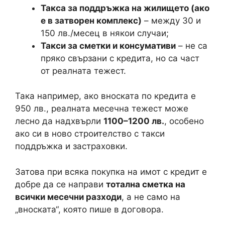
Такса за поддръжка на жилището (ако
е в затворен комплекс)
– между 30 и
150 лв./месец в някои случаи;
Такси за сметки и консумативи
– не са
пряко свързани с кредита, но са част
от реалната тежест.
Така например, ако вноската по кредита е
950 лв., реалната месечна тежест може
лесно да надхвърли
1100–1200 лв.
, особено
ако си в ново строителство с такси
поддръжка и застраховки.
Затова при всяка покупка на имот с кредит е
добре да се направи
тотална сметка на
всички месечни разходи
, а не само на
„вноската“, която пише в договора.