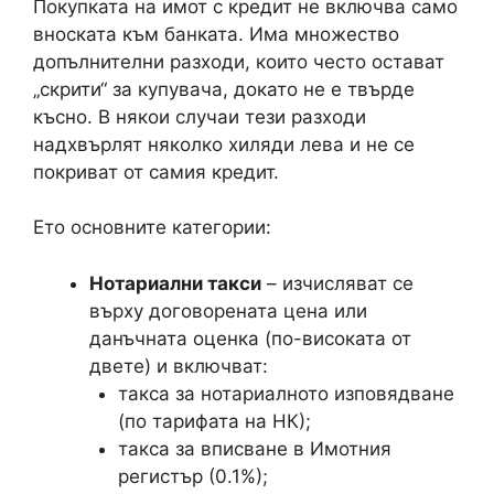
Покупката на имот с кредит не включва само
вноската към банката. Има множество
допълнителни разходи, които често остават
„скрити“ за купувача, докато не е твърде
късно. В някои случаи тези разходи
надхвърлят няколко хиляди лева и не се
покриват от самия кредит.
Ето основните категории:
Нотариални такси
– изчисляват се
върху договорената цена или
данъчната оценка (по-високата от
двете) и включват:
такса за нотариалното изповядване
(по тарифата на НК);
такса за вписване в Имотния
регистър (0.1%);