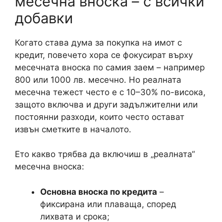
месечна вноска – с всички
добавки
Когато става дума за покупка на имот с
кредит, повечето хора се фокусират върху
месечната вноска по самия заем – например
800 или 1000 лв. месечно. Но реалната
месечна тежест често е с 10–30% по-висока,
защото включва и други задължителни или
постоянни разходи, които често остават
извън сметките в началото.
Ето какво трябва да включиш в „реалната“
месечна вноска:
Основна вноска по кредита
–
фиксирана или плаваща, според
лихвата и срока;