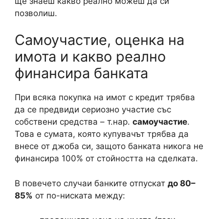
ще знаеш какво реално можеш да си
позволиш.
Самоучастие, оценка на
имота и какво реално
финансира банката
При всяка покупка на имот с кредит трябва
да се предвиди сериозно участие със
собствени средства – т.нар.
самоучастие
.
Това е сумата, която купувачът трябва да
внесе от джоба си, защото банката никога не
финансира 100% от стойността на сделката.
В повечето случаи банките отпускат
до 80–
85%
от по-ниската между: