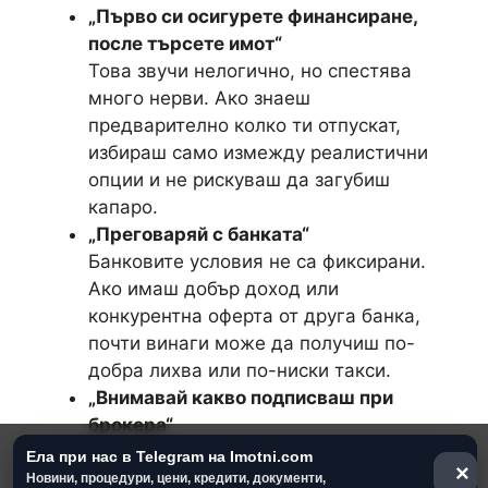
„Първо си осигурете финансиране,
после търсете имот“
Това звучи нелогично, но спестява
много нерви. Ако знаеш
предварително колко ти отпускат,
избираш само измежду реалистични
опции и не рискуваш да загубиш
капаро.
„Преговаряй с банката“
Банковите условия не са фиксирани.
Ако имаш добър доход или
конкурентна оферта от друга банка,
почти винаги може да получиш по-
добра лихва или по-ниски такси.
„Внимавай какво подписваш при
брокера“
Има агенции, които включват скрити
Ела при нас в Telegram на Imotni.com
×
такси или обвързват купувача с
Новини, процедури, цени, кредити, документи,