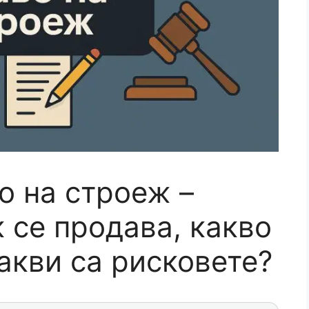
о на строеж –
к се продава, какво
акви са рисковете?