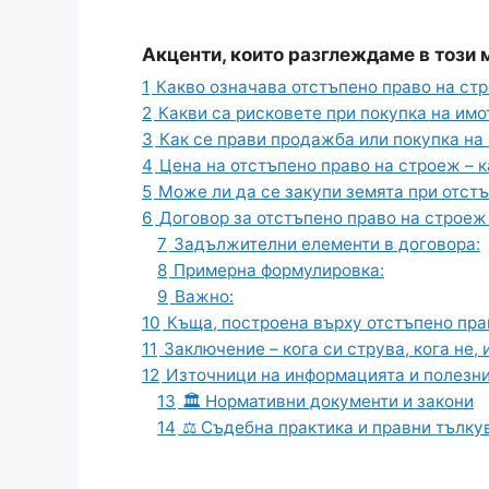
Акценти, които разглеждаме в този
1
Какво означава отстъпено право на ст
2
Какви са рисковете при покупка на имо
3
Как се прави продажба или покупка на
4
Цена на отстъпено право на строеж – к
5
Може ли да се закупи земята при отст
6
Договор за отстъпено право на строеж
7
Задължителни елементи в договора:
8
Примерна формулировка:
9
Важно:
10
Къща, построена върху отстъпено пра
11
Заключение – кога си струва, кога не
12
Източници на информацията и полезни
13
🏛️ Нормативни документи и закони
14
⚖️ Съдебна практика и правни тълку