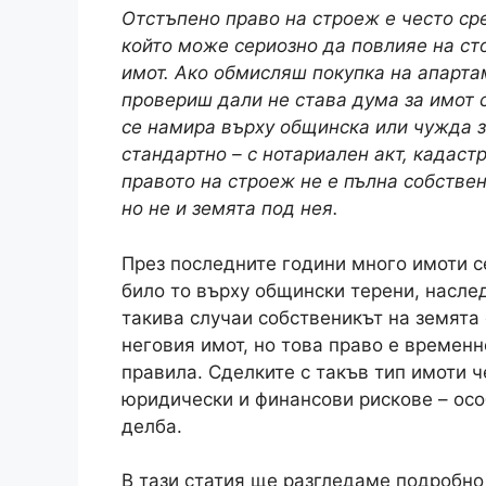
Отстъпено право на строеж е често ср
който може сериозно да повлияе на ст
имот. Ако обмисляш покупка на апарта
провериш дали не става дума за имот с
се намира върху общинска или чужда з
стандартно – с нотариален акт, кадастр
правото на строеж не е пълна собствен
но не и земята под нея.
През последните години много имоти с
било то върху общински терени, насле
такива случаи собственикът на земята 
неговия имот, но това право е времен
правила. Сделките с такъв тип имоти ч
юридически и финансови рискове – ос
делба.
В тази статия ще разгледаме подробно