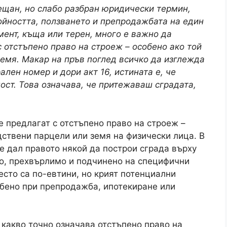
ещан, но слабо разбран юридически термин,
ойността, ползването и препродажбата на един
мент, къща или терен, много е важно да
 отстъпено право на строеж – особено ако той
емя. Макар на пръв поглед всичко да изглежда
ален номер и дори акт 16, истината е, че
ост. Това означава, че притежаваш сградата,
е предлагат с отстъпено право на строеж –
дствени парцели или земя на физически лица. В
е дал правото някой да построи сграда върху
но, прехвърлимо и подчинено на специфични
есто са по-евтини, но крият потенциални
обено при препродажба, ипотекиране или
 какво точно означава отстъпено право на