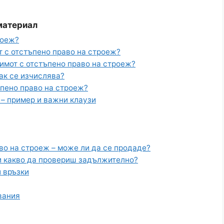
 материал
роеж?
т с отстъпено право на строеж?
 имот с отстъпено право на строеж?
ак се изчислява?
ъпено право на строеж?
 – пример и важни клаузи
во на строеж – може ли да се продаде?
, и какво да провериш задължително?
 връзки
вания