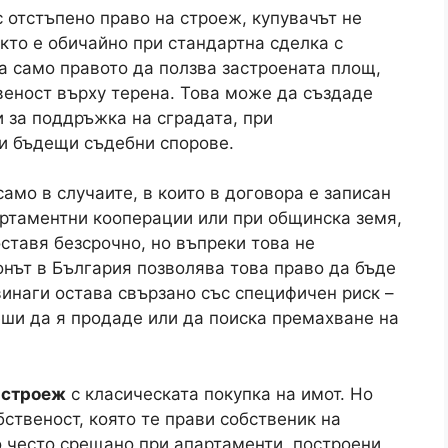
с отстъпено право на строеж, купувачът не
кто е обичайно при стандартна сделка с
а само правото да ползва застроената площ,
твеност върху терена. Това може да създаде
 за поддръжка на сградата, при
ри бъдещи съдебни спорове.
амо в случаите, в които в договора е записан
партаментни кооперации или при общинска земя,
ставя безсрочно, но въпреки това не
онът в България позволява това право да бъде
винаги остава свързано със специфичен риск –
еши да я продаде или да поиска премахване на
 строеж
с класическата покупка на имот. Но
ственост, която те прави собственик на
но често срещано при апартаменти, построени