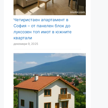
Четиристаен апартамент в
София – от панелен блок до
луксозен топ имот в южните
квартали
декември 9, 2025