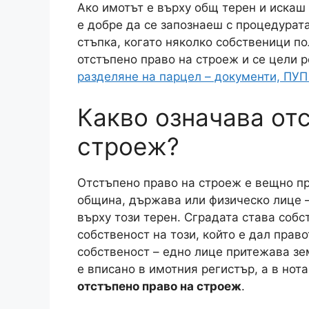
Ако имотът е върху общ терен и искаш
е добре да се запознаеш с процедурат
стъпка, когато няколко собственици по
отстъпено право на строеж и се цели 
разделяне на парцел – документи, ПУП
Какво означава от
строеж?
Отстъпено право на строеж е вещно пра
община, държава или физическо лице –
върху този терен. Сградата става собс
собственост на този, който е дал прав
собственост – едно лице притежава зем
е вписано в имотния регистър, а в нота
отстъпено право на строеж
.