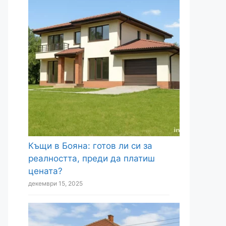
Къщи в Бояна: готов ли си за
реалността, преди да платиш
цената?
декември 15, 2025