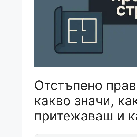
Отстъпено прав
какво значи, ка
притежаваш и к