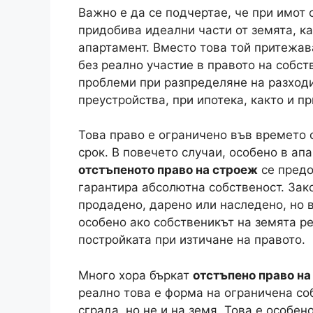
Важно е да се подчертае, че при имот 
придобива идеални части от земята, ка
апартамент. Вместо това той притежав
без реално участие в правото на собс
проблеми при разпределяне на разходи
преустройства, при ипотека, както и п
Това право е ограничено във времето с
срок. В повечето случаи, особено в а
отстъпеното право на строеж
се предо
гарантира абсолютна собственост. Зак
продадено, дарено или наследено, но 
особено ако собственикът на земята р
постройката при изтичане на правото.
Много хора бъркат
отстъпено право на
реално това е форма на ограничена соб
сграда, но не и на земя. Това е особе