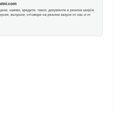
otni.com
ени, наеми, кредити, такси, документи и реални казуси.
кусия, въпроси, отговори на реални казуси от нас и от