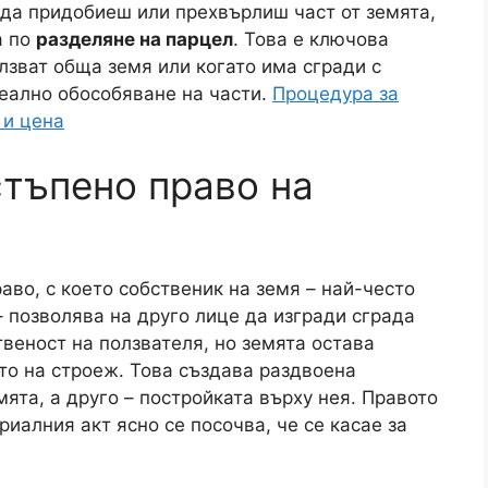
 да придобиеш или прехвърлиш част от земята,
а по
разделяне на парцел
. Това е ключова
лзват обща земя или когато има сгради с
реално обособяване на части.
Процедура за
 и цена
стъпено право на
во, с което собственик на земя – най-често
 позволява на друго лице да изгради сграда
твеност на ползвателя, но земята остава
ото на строеж. Това създава раздвоена
ята, а друго – постройката върху нея. Правото
риалния акт ясно се посочва, че се касае за