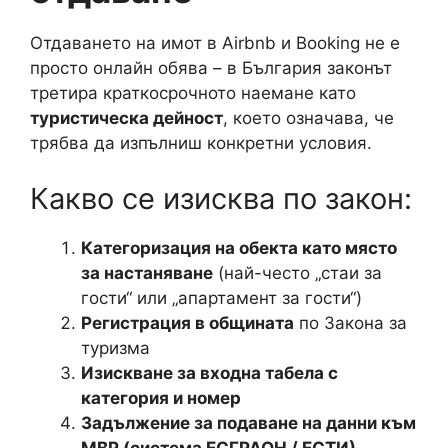
Отдаването на имот в Airbnb и Booking не е
просто онлайн обява – в България законът
третира краткосрочното наемане като
туристическа дейност
, което означава, че
трябва да изпълниш конкретни условия.
Какво се изисква по закон:
Категоризация на обекта като място
за настаняване
(най-често „стаи за
гости“ или „апартамент за гости“)
Регистрация в общината
по Закона за
туризма
Изискване за входна табела с
категория и номер
Задължение за подаване на данни към
МВР (система ЕСГРАОН / EСТИ)