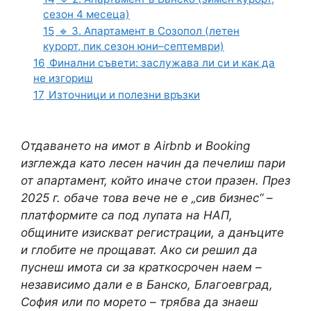
сезон 4 месеца)
15
🔹 3. Апартамент в Созопол (летен
курорт, пик сезон юни–септември)
16
Финални съвети: заслужава ли си и как да
не изгориш
17
Източници и полезни връзки
Отдаването на имот в Airbnb и Booking
изглежда като лесен начин да печелиш пари
от апартамент, който иначе стои празен. През
2025 г. обаче това вече не е „сив бизнес“ –
платформите са под лупата на НАП,
общините изискват регистрации, а данъците
и глобите не прощават. Ако си решил да
пуснеш имота си за краткосрочен наем –
независимо дали е в Банско, Благоевград,
София или по морето – трябва да знаеш