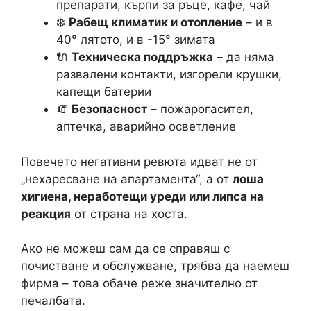
препарати, кърпи за ръце, кафе, чай
❄️
Рабещ климатик и отопление
– и в
40° лятото, и в -15° зимата
🔌
Техническа поддръжка
– да няма
развалени контакти, изгорели крушки,
капещи батерии
🧯
Безопасност
– пожарогасител,
аптечка, аварийно осветление
Повечето негативни ревюта идват не от
„нехаресване на апартамента“, а от
лоша
хигиена, неработещи уреди или липса на
реакция
от страна на хоста.
Ако не можеш сам да се справяш с
почистване и обслужване, трябва да наемеш
фирма – това обаче режe значително от
печалбата.