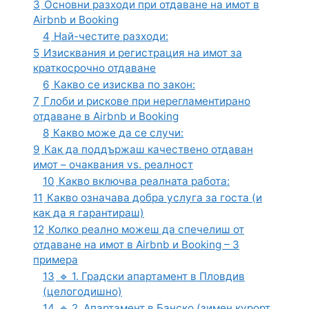
3
Основни разходи при отдаване на имот в
Airbnb и Booking
4
Най-честите разходи:
5
Изисквания и регистрация на имот за
краткосрочно отдаване
6
Какво се изисква по закон:
7
Глоби и рискове при нерегламентирано
отдаване в Airbnb и Booking
8
Какво може да се случи:
9
Как да поддържаш качествено отдаван
имот – очаквания vs. реалност
10
Какво включва реалната работа:
11
Какво означава добра услуга за госта (и
как да я гарантираш)
12
Колко реално можеш да спечелиш от
отдаване на имот в Airbnb и Booking – 3
примера
13
🔹 1. Градски апартамент в Пловдив
(целогодишно)
14
🔹 2. Апартамент в Банско (зимен курорт,