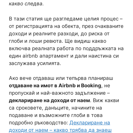
какво следва.
В тази статия ще разгледаме целия процес –
от регистрацията на обекта, през очакваните
доходи и реалните разходи, до риска от
глоби и лоши ревюта. Ще видиш какво
включва реалната работа по поддръжката на
един airbnb апартамент и дали наистина си
заслужава усилията.
Ако вече отдаваш или тепърва планираш
отдаване на имот в Airbnb и Booking
, не
пропускай и най-важното задължение –
деклариране на доходи от наем
. Виж какви
са сроковете, данъците, начините на
подаване и възможните глоби в това
подробно ръководство:
Деклариране на
доходи от наем – какво трябва да знаеш