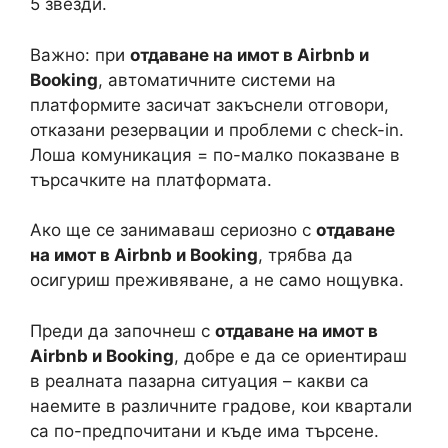
5 звезди.
Важно: при
отдаване на имот в Airbnb и
Booking
, автоматичните системи на
платформите засичат закъснели отговори,
отказани резервации и проблеми с check-in.
Лоша комуникация = по-малко показване в
търсачките на платформата.
Ако ще се занимаваш сериозно с
отдаване
на имот в Airbnb и Booking
, трябва да
осигуриш преживяване, а не само нощувка.
Преди да започнеш с
отдаване на имот в
Airbnb и Booking
, добре е да се ориентираш
в реалната пазарна ситуация – какви са
наемите в различните градове, кои квартали
са по-предпочитани и къде има търсене.