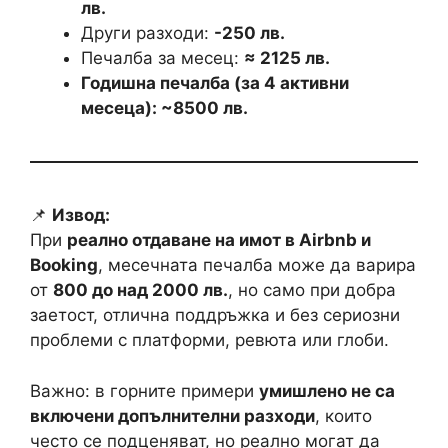
лв.
Други разходи:
-250 лв.
Печалба за месец:
≈ 2125 лв.
Годишна печалба (за 4 активни
месеца): ~8500 лв.
📌
Извод:
При
реално отдаване на имот в Airbnb и
Booking
, месечната печалба може да варира
от
800 до над 2000 лв.
, но само при добра
заетост, отлична поддръжка и без сериозни
проблеми с платформи, ревюта или глоби.
Важно: в горните примери
умишлено не са
включени допълнителни разходи
, които
често се подценяват, но реално могат да