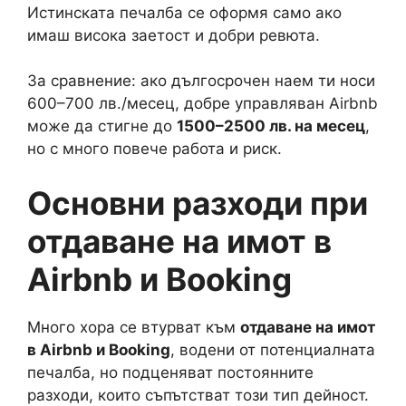
Истинската печалба се оформя само ако
имаш висока заетост и добри ревюта.
За сравнение: ако дългосрочен наем ти носи
600–700 лв./месец, добре управляван Airbnb
може да стигне до
1500–2500 лв. на месец
,
но с много повече работа и риск.
Основни разходи при
отдаване на имот в
Airbnb и Booking
Много хора се втурват към
отдаване на имот
в Airbnb и Booking
, водени от потенциалната
печалба, но подценяват постоянните
разходи, които съпътстват този тип дейност.