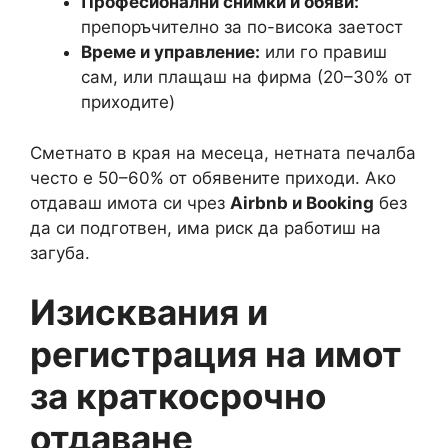
Професионални снимки и обяви:
препоръчително за по-висока заетост
Време и управление:
или го правиш
сам, или плащаш на фирма (20–30% от
приходите)
Сметнато в края на месеца, нетната печалба
често е 50–60% от обявените приходи. Ако
отдаваш имота си чрез
Airbnb и Booking
без
да си подготвен, има риск да работиш на
загуба.
Изисквания и
регистрация на имот
за краткосрочно
отдаване