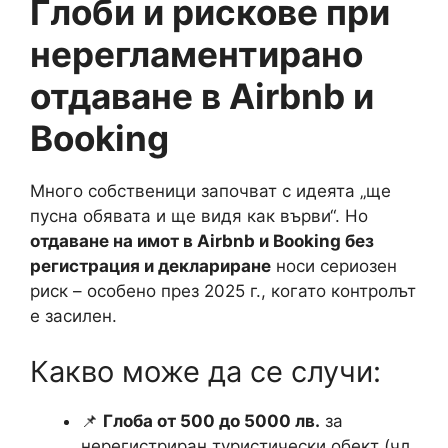
Глоби и рискове при
нерегламентирано
отдаване в Airbnb и
Booking
Много собственици започват с идеята „ще
пусна обявата и ще видя как върви“. Но
отдаване на имот в Airbnb и Booking без
регистрация и деклариране
носи сериозен
риск – особено през 2025 г., когато контролът
е засилен.
Какво може да се случи:
📌
Глоба от 500 до 5000 лв.
за
нерегистриран туристически обект (чл.