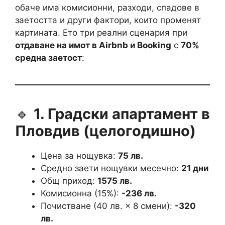
обаче има комисионни, разходи, спадове в
заетостта и други фактори, които променят
картината. Ето три реални сценария при
отдаване на имот в Airbnb и Booking
с
70%
средна заетост
:
🔹
1. Градски апартамент в
Пловдив (целогодишно)
Цена за нощувка:
75 лв.
Средно заети нощувки месечно:
21 дни
Общ приход:
1575 лв.
Комисионна (15%):
-236 лв.
Почистване (40 лв. × 8 смени):
-320
лв.