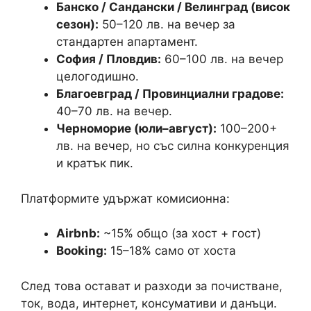
Банско / Сандански / Велинград (висок
сезон):
50–120 лв. на вечер за
стандартен апартамент.
София / Пловдив:
60–100 лв. на вечер
целогодишно.
Благоевград / Провинциални градове:
40–70 лв. на вечер.
Черноморие (юли–август):
100–200+
лв. на вечер, но със силна конкуренция
и кратък пик.
Платформите удържат комисионна:
Airbnb:
~15% общо (за хост + гост)
Booking:
15–18% само от хоста
След това остават и разходи за почистване,
ток, вода, интернет, консумативи и данъци.