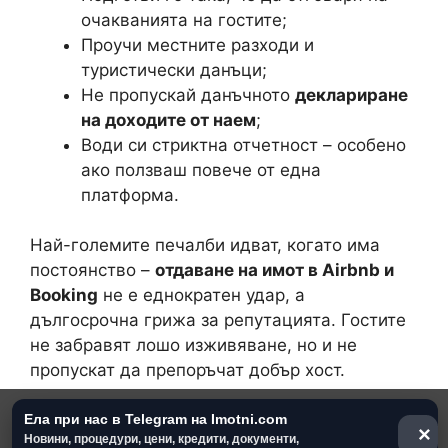
очакванията на гостите;
Проучи местните разходи и
туристически данъци;
Не пропускай данъчното
деклариране
на доходите от наем
;
Води си стриктна отчетност – особено
ако ползваш повече от една
платформа.
Най-големите печалби идват, когато има
постоянство –
отдаване на имот в Airbnb и
Booking
не е еднократен удар, а
дългосрочна грижа за репутацията. Гостите
не забравят лошо изживяване, но и не
пропускат да препоръчат добър хост.
Ако подхождаш сериозно,
отдаването на
Ела при нас в Telegram на Imotni.com
×
Новини, процедури, цени, кредити, документи,
имот в Airbnb и Booking
може да бъде