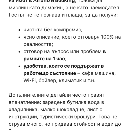
на имот в Airbnb и Booking
, трябва да
мислиш като домакин, а не като наемодател.
Гостът не те познава и плаща, за да получи:
чистота без компромис;
ясно описание, което отговаря 100% на
реалността;
отговор на въпрос или проблем
в
рамките на 1 час
;
удобства, които се поддържат в
работещо състояние
– кафе машина,
Wi-Fi, бойлер, климатик и т.н.
Допълнителните детайли често правят
впечатление: заредена бутилка вода в
хладилника, малко шоколадче, лист с
инструкции, туристически брошури. Това не
струва много, но придава стойност и води до