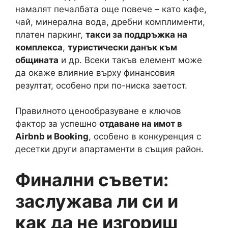
намалят печалбата още повече – като кафе,
чай, минерална вода, дребни комплименти,
платен паркинг,
такси за поддръжка на
комплекса
,
туристически данък към
общината
и др. Всеки такъв елемент може
да окаже влияние върху финансовия
резултат, особено при по-ниска заетост.
Правилното ценообразуване е ключов
фактор за успешно
отдаване на имот в
Airbnb и Booking
, особено в конкуренция с
десетки други апартаменти в същия район.
Финални съвети:
заслужава ли си и
как да не изгориш