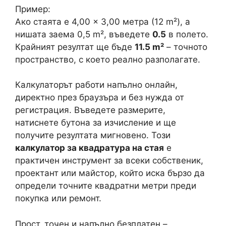
Пример:
Ако стаята е 4,00 × 3,00 метра (12 m²), а
нишата заема 0,5 m², въведете
0.5
в полето.
Крайният резултат ще бъде
11.5 m²
– точното
пространство, с което реално разполагате.
Калкулаторът работи напълно онлайн,
директно през браузъра и без нужда от
регистрация. Въведете размерите,
натиснете бутона за изчисление и ще
получите резултата мигновено. Този
калкулатор за квадратура на стая
е
практичен инструмент за всеки собственик,
проектант или майстор, който иска бързо да
определи точните квадратни метри преди
покупка или ремонт.
Прост, точен и напълно безплатен –