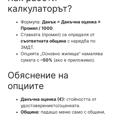
калкулаторът?
Формула:
Данък = Данъчна оценка ×
Промил / 1000
.
Ставката (промил) се определя от
съответната община
с наредба по
ЗМДТ.
Опцията „Основно жилище“ намалява
сумата с
–50%
(ако е приложимо).
Обяснение на
опциите
Данъчна оценка (€):
стойността от
удостоверението/оценката.
Община:
падащо меню само с общини,