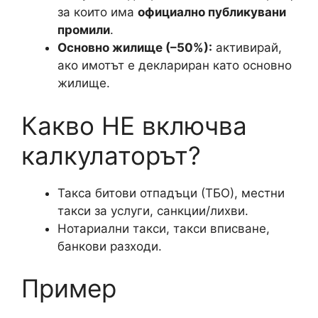
за които има
официално публикувани
промили
.
Основно жилище (–50%):
активирай,
ако имотът е деклариран като основно
жилище.
Какво НЕ включва
калкулаторът?
Такса битови отпадъци (ТБО), местни
такси за услуги, санкции/лихви.
Нотариални такси, такси вписване,
банкови разходи.
Пример